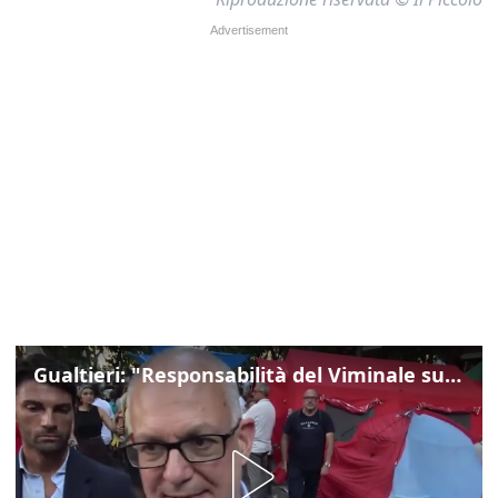
Gualtieri: "Responsabilità del Viminale su Spin Time? La posizione dei partiti è nota"