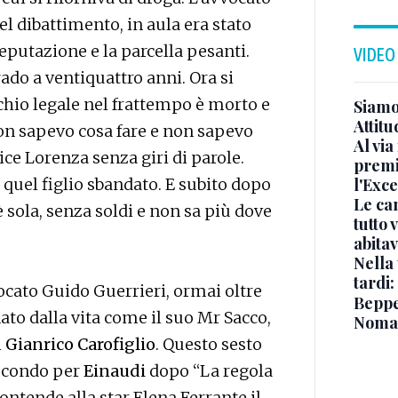
del dibattimento, in aula era stato
reputazione e la parcella pesanti.
VIDEO
do a ventiquattro anni. Ora si
cchio legale nel frattempo è morto e
Siamo 
Attitu
«Non sapevo cosa fare e non sapevo
Al via
ice Lorenza senza giri di parole.
premi
 quel figlio sbandato. E subito dopo
l'Exc
Le ca
è sola, senza soldi e non sa più dove
tutto
abita
Nella 
tardi:
ocato Guido Guerrieri, ormai oltre
Beppe 
ato dalla vita come il suo Mr Sacco,
Noma
i
Gianrico Carofiglio
. Questo sesto
 secondo per
Einaudi
dopo “La regola
contende alla star Elena Ferrante il