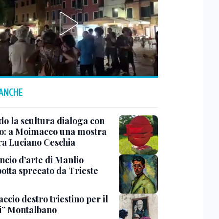
 ANCHE
o la scultura dialoga con
o: a Moimacco una mostra
ra Luciano Ceschia
ncio d’arte di Manlio
otta sprecato da Trieste
ccio destro triestino per il
i” Montalbano