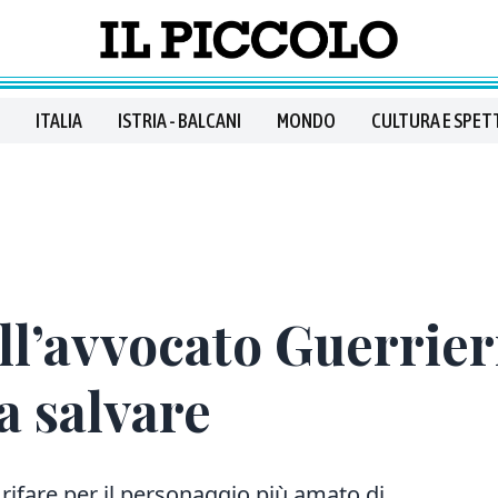
ITALIA
ISTRIA - BALCANI
MONDO
CULTURA E SPET
ll’avvocato Guerrie
a salvare
ifare per il personaggio più amato di