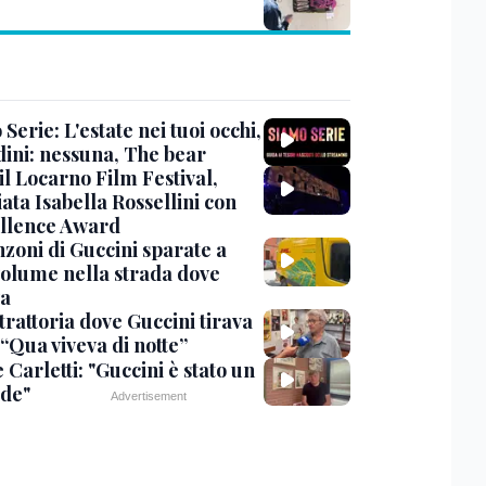
Serie: L'estate nei tuoi occhi,
dini: nessuna, The bear
 il Locarno Film Festival,
ata Isabella Rossellini con
ellence Award
nzoni di Guccini sparate a
 volume nella strada dove
va
trattoria dove Guccini tirava
 “Qua viveva di notte”
Carletti: "Guccini è stato un
de"