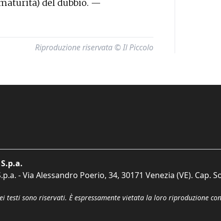
a maturità) del dubbio. —
Riproduzione riservata © Il Piccolo
S.p.a.
p.a. - Via Alessandro Poerio, 34, 30171 Venezia (VE). Cap. So
dei testi sono riservati. È espressamente vietata la loro riproduzione co