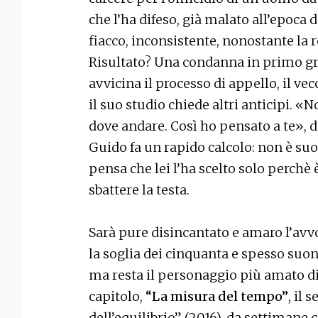
che l’ha difeso, già malato all’epoca 
fiacco, inconsistente, nonostante la 
Risultato? Una condanna in primo gra
avvicina il processo di appello, il ve
il suo studio chiede altri anticipi. 
dove andare. Così ho pensato a te», d
Guido fa un rapido calcolo: non è suo
pensa che lei l’ha scelto solo perchè 
sbattere la testa.
Sarà pure disincantato e amaro l’avv
la soglia dei cinquanta e spesso suon
ma resta il personaggio più amato d
capitolo,
“La misura del tempo”
, il
dell’equilibrio” (2016), da settimane 