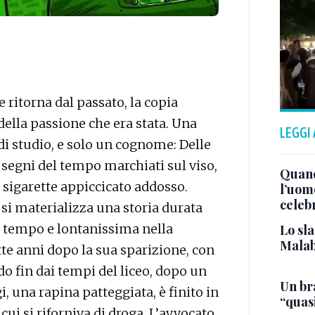
ritorna dal passato, la copia
 della passione che era stata. Una
LEGGI
 di studio, e solo un cognome: Delle
 i segni del tempo marchiati sul viso,
Quand
e sigarette appiccicato addosso.
l’uom
celeb
si materializza una storia durata
l tempo e lontanissima nella
Lo sla
Malab
tte anni dopo la sua sparizione, con
do fin dai tempi del liceo, dopo un
Un bra
i, una rapina patteggiata, è finito in
“quas
ui si riforniva di droga. L’avvocato