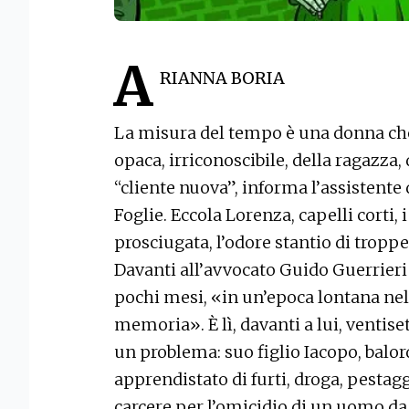
A
RIANNA BORIA
La misura del tempo è una donna che 
opaca, irriconoscibile, della ragazza,
“cliente nuova”, informa l’assistente
Foglie. Eccola Lorenza, capelli corti,
prosciugata, l’odore stantio di tropp
Davanti all’avvocato Guido Guerrieri 
pochi mesi, «in un’epoca lontana ne
memoria». È lì, davanti a lui, ventise
un problema: suo figlio Iacopo, balor
apprendistato di furti, droga, pestagg
carcere per l’omicidio di un uomo da c