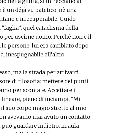
io nella giuria, si intrecciano al
 è un déjà vu patetico, nè una
ntano e irrecuperabile. Guido
“faglia”, quel cataclisma della
zzo per uscirne uomo. Perchè non è il
 le persone: lui era cambiato dopo
, inespugnabile all’altro.
esso, ma la strada per arrivarci.
ore di filosofia: mettere dei punti
iamo per scontate. Accettare il
 lineare, pieno di inciampi. “Mi
e il suo corpo magro stretto al mio.
non avevamo mai avuto un contatto
i può guardare indietro, in aula