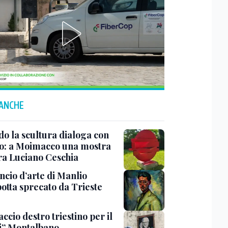
 ANCHE
o la scultura dialoga con
o: a Moimacco una mostra
ra Luciano Ceschia
ncio d’arte di Manlio
otta sprecato da Trieste
ccio destro triestino per il
i” Montalbano