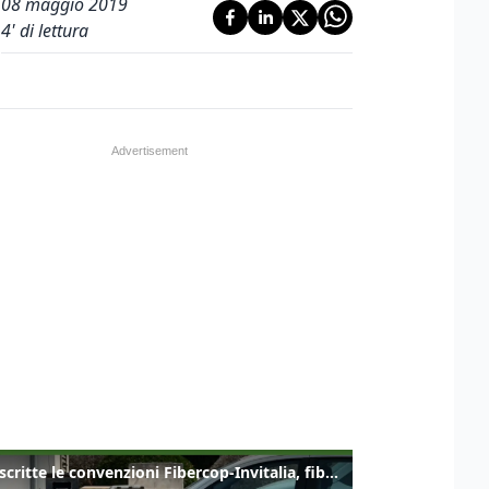
08 maggio 2019
4
' di lettura
Sottoscritte le convenzioni Fibercop-Invitalia, fibra ottica per 477 mila civici