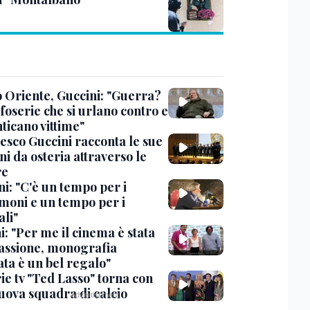
 Oriente, Guccini: "Guerra?
foserie che si urlano contro e
ticano vittime"
esco Guccini racconta le sue
i da osteria attraverso le
re
i: "C'è un tempo per i
moni e un tempo per i
ali"
: "Per me il cinema è stata
assione, monografia
ata è un bel regalo"
ie tv "Ted Lasso" torna con
uova squadra di calcio