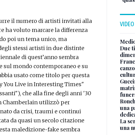
rre il numero di artisti invitati alla
VIDEO
ore ha voluto marcare la differenza
ndo poi un tema unico, ma
Medio
gli stessi artisti in due distinte
Due ti
dimen
a Biennale di quest’anno sembra
Franc
ere sul mondo contemporaneo e su
canzon
cultu
 abbia usato come titolo per questa
Guccin
y You Live in Interesting Times"
matri
santi"), che alla fine degli anni '30
funer
Ronchi
n Chamberlain utilizzò per
una p
nato da crisi, traumi e continui
dedic
ntata da quasi un secolo citazione
La ser
una n
questa maledizione-fake sembra