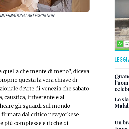
H INTERNATIONAL ART EXHIBITION
LEGGI
ra quella che mente di meno”, diceva
Quand
roprio questa la vera chiave di
l’uom
zionale d’Arte di Venezia che sabato
celeb
, caustica, irriverente e al
Lo sla
Malab
licare gli sguardi sul mondo
e firmata dal critico newyorkese
Un bra
le più complesse e ricche di
“quas