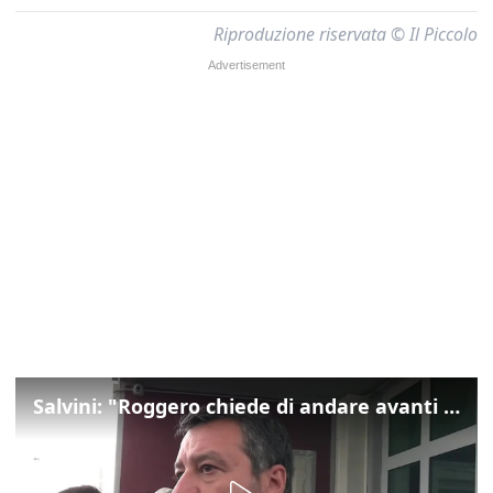
Riproduzione riservata © Il Piccolo
Salvini: "Roggero chiede di andare avanti su norma anti-risarcimenti"