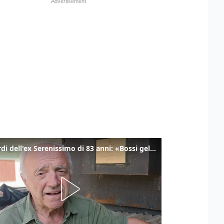
I ricordi dell'ex Serenissimo di 83 anni: «Bossi geloso di noi, in carcere mi cantavano l’inno di San Marco»