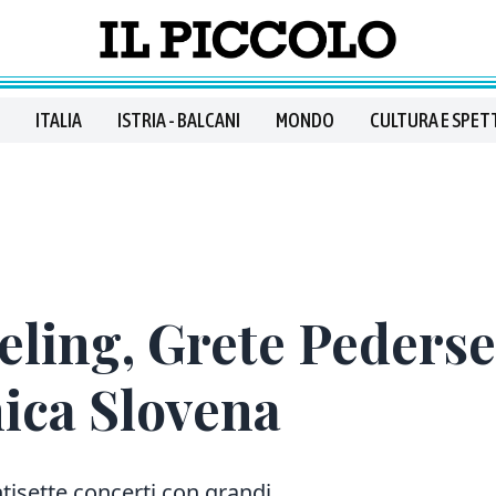
ITALIA
ISTRIA - BALCANI
MONDO
CULTURA E SPET
eling, Grete Pederse
nica Slovena
tisette concerti con grandi