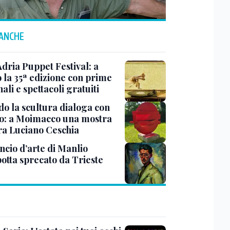
 ANCHE
Adria Puppet Festival: a
 la 35ª edizione con prime
ali e spettacoli gratuiti
o la scultura dialoga con
o: a Moimacco una mostra
ra Luciano Ceschia
ncio d’arte di Manlio
otta sprecato da Trieste