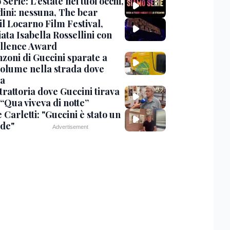
Serie: L'estate nei tuoi occhi,
dini: nessuna, The bear
 il Locarno Film Festival,
ata Isabella Rossellini con
ellence Award
nzoni di Guccini sparate a
 volume nella strada dove
va
trattoria dove Guccini tirava
 “Qua viveva di notte”
Carletti: "Guccini è stato un
de"