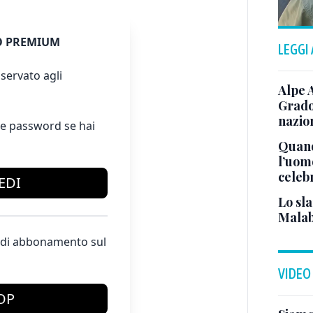
 PREMIUM
LEGGI
servato agli
Alpe 
Grado
nazion
e password se hai
Quand
l’uom
celeb
EDI
Lo sla
Malab
te di abbonamento sul
VIDEO
OP