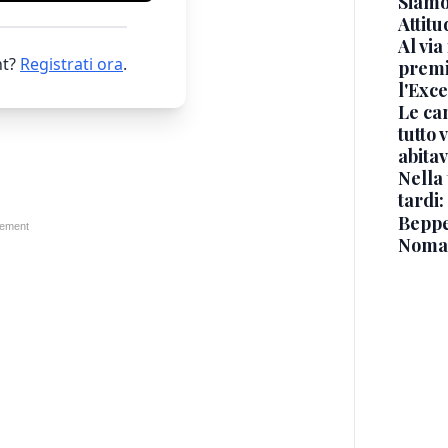
Siamo 
Attitu
Al via
t?
Registrati ora
.
premi
l'Exc
Le ca
tutto
abita
Nella 
tardi:
Beppe 
Noma