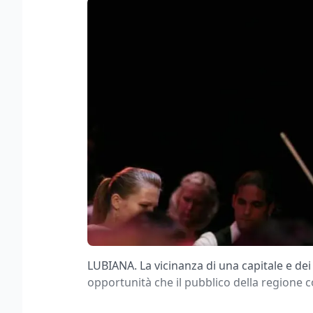
LUBIANA. La vicinanza di una capitale e dei s
opportunità che il pubblico della regione 