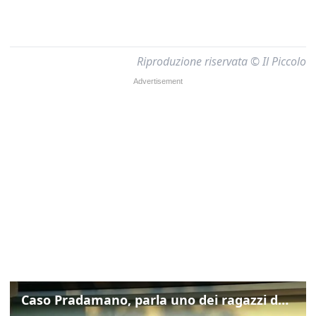
Riproduzione riservata © Il Piccolo
Caso Pradamano, parla uno dei ragazzi denunciati per la limonata: "Volevo anche aiutare i miei"