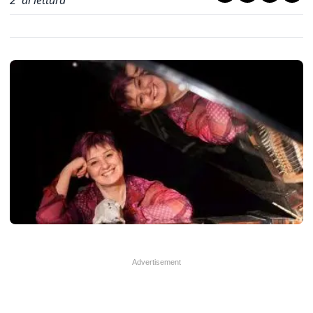
2
' di lettura