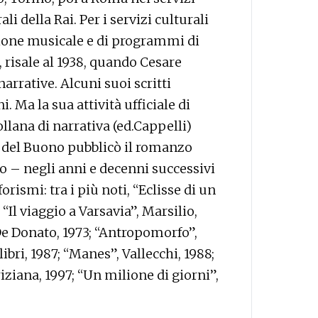
ali della Rai. Per i servizi culturali
uzione musicale e di programmi di
, risale al 1938, quando Cesare
arrative. Alcuni suoi scritti
i. Ma la sua attività ufficiale di
ollana di narrativa (ed.Cappelli)
te del Buono pubblicò il romanzo
o – negli anni e decenni successivi
orismi: tra i più noti, “Eclisse di un
 “Il viaggio a Varsavia”, Marsilio,
De Donato, 1973; “Antropomorfo”,
ibri, 1987; “Manes”, Vallecchi, 1988;
riziana, 1997; “Un milione di giorni”,