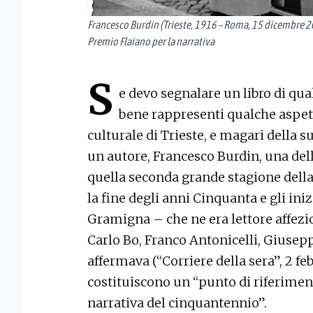
Francesco Burdin (Trieste, 1916 – Roma, 15 dicembre 200
Premio Flaiano per la narrativa
S
e devo segnalare un libro di qual
bene rappresenti qualche aspett
culturale di Trieste, e magari della s
un autore, Francesco Burdin, una dell
quella seconda grande stagione della l
la fine degli anni Cinquanta e gli ini
Gramigna – che ne era lettore affezi
Carlo Bo, Franco Antonicelli, Giuseppe
affermava (“Corriere della sera”, 2 fe
costituiscono un “punto di riferimen
narrativa del cinquantennio”.