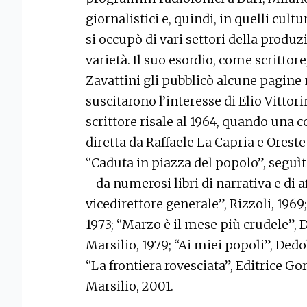
giornalistici e, quindi, in quelli cultur
si occupò di vari settori della prod
varietà. Il suo esordio, come scrittore
Zavattini gli pubblicò alcune pagine n
suscitarono l’interesse di Elio Vittorin
scrittore risale al 1964, quando una c
diretta da Raffaele La Capria e Ores
“Caduta in piazza del popolo”, seguìt
- da numerosi libri di narrativa e di af
vicedirettore generale”, Rizzoli, 1969;
1973; “Marzo è il mese più crudele”, 
Marsilio, 1979; “Ai miei popoli”, Dedol
“La frontiera rovesciata”, Editrice Go
Marsilio, 2001.