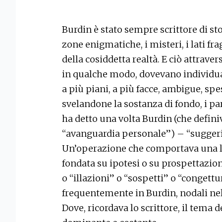
Burdin è stato sempre scrittore di st
zone enigmatiche, i misteri, i lati fra
della cosiddetta realtà. E ciò attrave
in qualche modo, dovevano individua
a più piani, a più facce, ambigue, sp
svelandone la sostanza di fondo, i pa
ha detto una volta Burdin (che defin
“avanguardia personale”) – “suggerir
Un’operazione che comportava una lab
fondata su ipotesi o su prospettazioni 
o “illazioni” o “sospetti” o “congett
frequentemente in Burdin, nodali nel
Dove, ricordava lo scrittore, il tema 