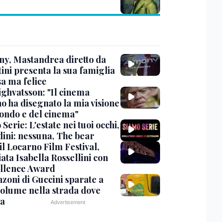
y, Mastandrea diretto da
ini presenta la sua famiglia
sa ma felice
ighvatsson: "Il cinema
no ha disegnato la mia visione
ondo e del cinema"
Serie: L'estate nei tuoi occhi,
dini: nessuna, The bear
 il Locarno Film Festival,
ata Isabella Rossellini con
ellence Award
nzoni di Guccini sparate a
 volume nella strada dove
va