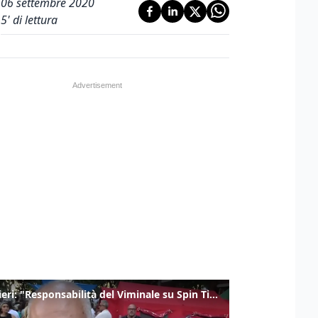
06 settembre 2020
5
' di lettura
Gualtieri: "Responsabilità del Viminale su Spin Time? La posizione dei partiti è nota"