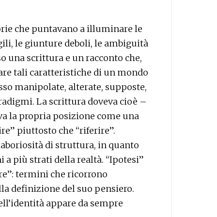
orie che puntavano a illuminare le
gili, le giunture deboli, le ambiguità
rso una scrittura e un racconto che,
re tali caratteristiche di un mondo
esso manipolate, alterate, supposte,
radigmi. La scrittura doveva cioè –
iva la propria posizione come una
e” piuttosto che “riferire”.
oriosità di struttura, in quanto
a più strati della realtà. “Ipotesi”
ure”: termini che ricorrono
la definizione del suo pensiero.
dell’identità appare da sempre