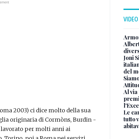
VIDEO
Armon
Albert
diver
Joni S
italia
del m
Siamo 
Attitu
Al via
premi
l'Exc
-Roma 2003) ci dice molto della sua
Le ca
tutto
glia originaria di Cormòns, Burdin -
abita
 lavorato per molti anni ai
, Torino, poi a Roma nei servizi