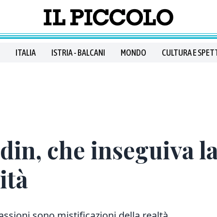
ITALIA
ISTRIA - BALCANI
MONDO
CULTURA E SPET
in, che inseguiva l
ità
passioni sono mistificazioni della realtà