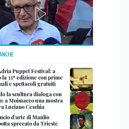
 ANCHE
Adria Puppet Festival: a
 la 35ª edizione con prime
ali e spettacoli gratuiti
o la scultura dialoga con
o: a Moimacco una mostra
ra Luciano Ceschia
ncio d’arte di Manlio
otta sprecato da Trieste