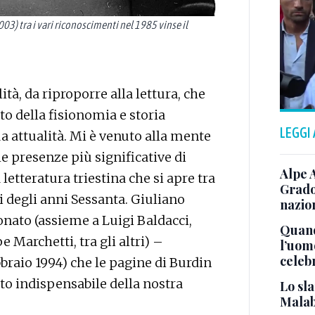
3) tra i vari riconoscimenti nel 1985 vinse il
ità, da riproporre alla lettura, che
o della fisionomia e storia
LEGGI
ua attualità. Mi è venuto alla mente
e presenze più significative di
Alpe 
etteratura triestina che si apre tra
Grado
zi degli anni Sessanta. Giuliano
nazion
onato (assieme a Luigi Baldacci,
Quand
 Marchetti, tra gli altri) –
l’uom
celeb
bbraio 1994) che le pagine di Burdin
to indispensabile della nostra
Lo sla
Malab