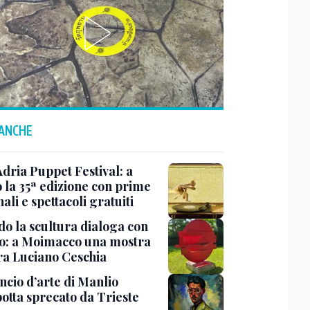
 ANCHE
Adria Puppet Festival: a
 la 35ª edizione con prime
ali e spettacoli gratuiti
o la scultura dialoga con
o: a Moimacco una mostra
ra Luciano Ceschia
ncio d’arte di Manlio
otta sprecato da Trieste