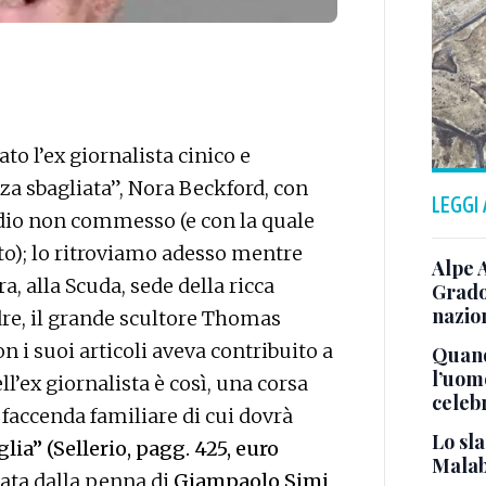
to l’ex giornalista cinico e
za sbagliata”, Nora Beckford, con
LEGGI
idio non commesso (e con la quale
to); lo ritroviamo adesso mentre
Alpe 
, alla Scuda, sede della ricca
Grado
nazion
re, il grande scultore Thomas
on i suoi articoli aveva contribuito a
Quand
l’uom
l’ex giornalista è così, una corsa
celeb
 faccenda familiare di cui dovrà
Lo sla
ia” (Sellerio, pagg. 425, euro
Malab
nata dalla penna di
Giampaolo Simi
,