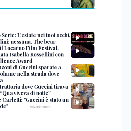
Serie: L'estate nei tuoi occhi,
dini: nessuna, The bear
 il Locarno Film Festival,
ata Isabella Rossellini con
ellence Award
nzoni di Guccini sparate a
 volume nella strada dove
va
trattoria dove Guccini tirava
 “Qua viveva di notte”
Carletti: "Guccini è stato un
de"