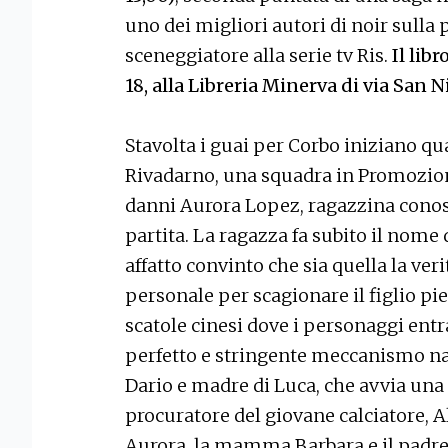
uno dei migliori autori di noir sulla
sceneggiatore alla serie tv Ris.
Il libr
18, alla Libreria Minerva di via San N
Stavolta i guai per Corbo iniziano qu
Rivadarno, una squadra in Promozione
danni Aurora Lopez, ragazzina conosc
partita. La ragazza fa subito il nome
affatto convinto che sia quella la veri
personale per scagionare il figlio pie
scatole cinesi dove i personaggi ent
perfetto e stringente meccanismo narr
Dario e madre di Luca, che avvia una
procuratore del giovane calciatore, Al
Aurora, la mamma Barbara e il padr