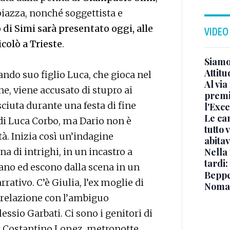
 piazza, nonché soggettista e
o di Simi sarà presentato oggi, alle
VIDEO
icolò a Trieste
.
Siamo 
Attitu
ando suo figlio Luca, che gioca nel
Al via
, viene accusato di stupro ai
premi
iuta durante una festa di fine
l'Exc
Le ca
 di Luca Corbo, ma Dario non è
tutto
tà. Inizia così un’indagine
abita
na di intrighi, in un incastro a
Nella 
tardi:
rano ed escono dalla scena in un
Beppe 
ativo. C’è Giulia, l’ex moglie di
Noma
 relazione con l’ambiguo
essio Garbati. Ci sono i genitori di
e Costantino Lopez, metronotte