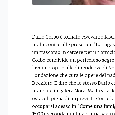
Dario Corbo è tornato. Avevamo lascia
malinconico alle prese con “La ragaz
un trascorso in carcere per un omic
Corbo condivide un pericoloso segre
lavora proprio alle dipendenze di Nora
Fondazione che cura le opere del pad
Beckford. E dire che lo stesso Dario c
mandare in galera Nora. Ma la vita del
ostacoli piena di imprevisti. Come la
occuparsi adesso in
“Come una famigl
15,00)
, seconda puntata di una saga 