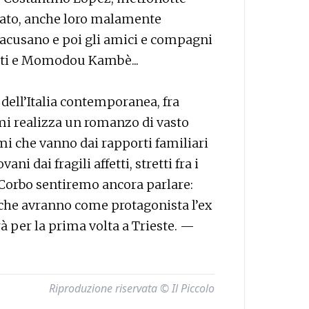
to, anche loro malamente
iracusano e poi gli amici e compagni
anti e Momodou Kambè...
 dell’Italia contemporanea, fra
Simi realizza un romanzo di vasto
emi che vanno dai rapporti familiari
i dai fragili affetti, stretti fra i
 di Corbo sentiremo ancora parlare:
 che avranno come protagonista l’ex
rà per la prima volta a Trieste. —
Riproduzione riservata © Il Piccolo