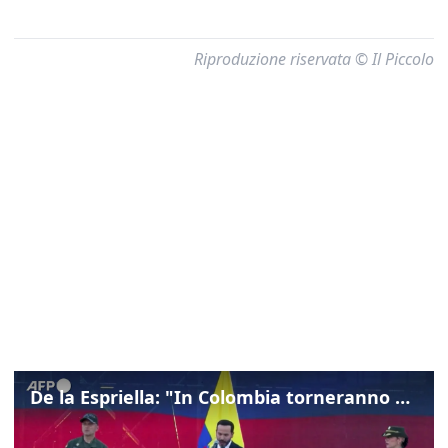
Riproduzione riservata © Il Piccolo
De la Espriella: "In Colombia torneranno ordine, autorità e libertà"