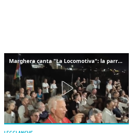
Marghera canta "La Locomotiva": la parrocchia della Cita ricorda Guccini