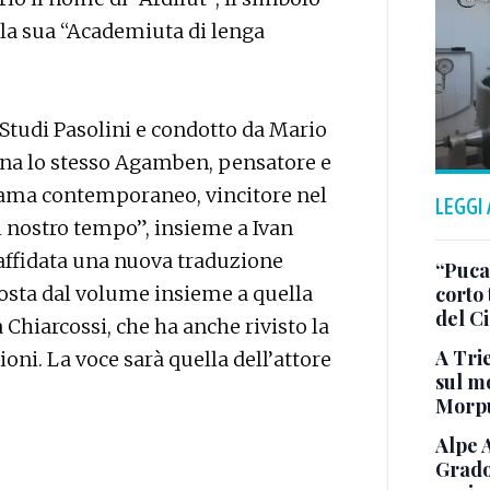
ella sua “Academiuta di lenga
 Studi Pasolini e condotto da Mario
ona lo stesso Agamben, pensatore e
norama contemporaneo, vincitore nel
LEGGI
 nostro tempo”, insieme a Ivan
a affidata una nuova traduzione
“Puca”
roposta dal volume insieme a quella
corto 
del C
a Chiarcossi, che ha anche rivisto la
A Trie
oni. La voce sarà quella dell’attore
sul mo
Morp
Alpe 
Grado