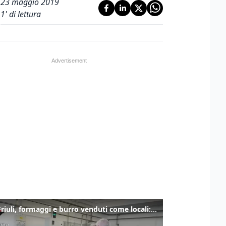
23 maggio 2019
1
' di lettura
Alto Friuli, formaggi e burro venduti come locali: nei prodotti latte da fuori regione e dall’estero