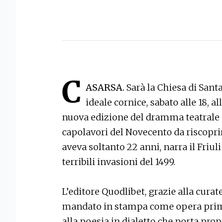
C
ASARSA.
Sarà la Chiesa di Santa
ideale cornice, sabato alle 18, 
nuova edizione del dramma teatrale “I
capolavori del Novecento da riscoprir
aveva soltanto 22 anni, narra il Friul
terribili invasioni del 1499.
L’editore Quodlibet, grazie alla cura
mandato in stampa come opera prima
alla poesia in dialetto che porta prop