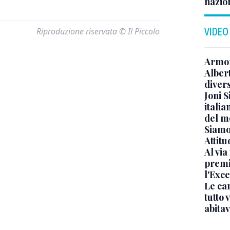
nazion
Riproduzione riservata © Il Piccolo
VIDEO
Armon
Albert
diver
Joni S
italia
del m
Siamo 
Attitu
Al via
premi
l'Exc
Le ca
tutto
abita