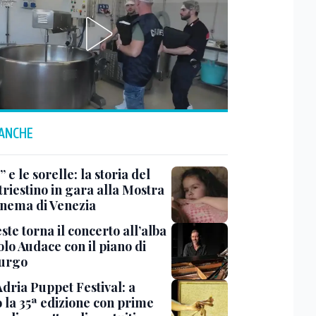
 ANCHE
 e le sorelle: la storia del
triestino in gara alla Mostra
inema di Venezia
ste torna il concerto all’alba
lo Audace con il piano di
urgo
Adria Puppet Festival: a
 la 35ª edizione con prime