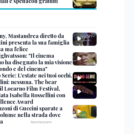
ali e spettacoli gratuiti
y, Mastandrea diretto da
ini presenta la sua famiglia
sa ma felice
ighvatsson: "Il cinema
no ha disegnato la mia visione
ondo e del cinema"
Serie: L'estate nei tuoi occhi,
dini: nessuna, The bear
 il Locarno Film Festival,
ata Isabella Rossellini con
ellence Award
nzoni di Guccini sparate a
 volume nella strada dove
va