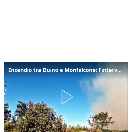
Incendio tra Duino e Monfalcone: l’intervento dei vigili del fuoco