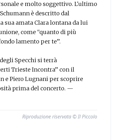
rsonale e molto soggettivo. L'ultimo
di Schumann è descritto dal
la sua amata Clara lontana da lui
o unione, come “quanto di più
fondo lamento per te”.
degli Specchi si terrà
rti Trieste Incontra” con il
an e Piero Lugnani per scoprire
osità prima del concerto. —
Riproduzione riservata © Il Piccolo