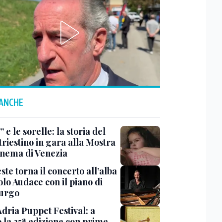
 ANCHE
 e le sorelle: la storia del
triestino in gara alla Mostra
inema di Venezia
ste torna il concerto all’alba
lo Audace con il piano di
urgo
Adria Puppet Festival: a
 la 35ª edizione con prime