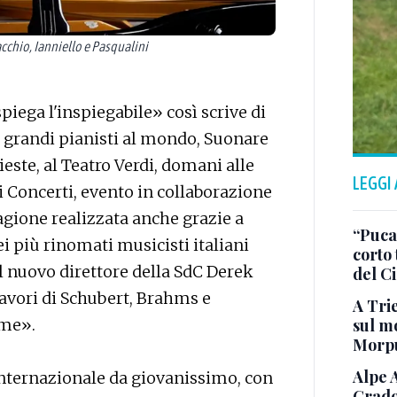
chio, Ianniello e Pasqualini
piega l'inspiegabile» così scrive di
 grandi pianisti al mondo, Suonare
ieste, al Teatro Verdi, domani alle
LEGGI
ei Concerti, evento in collaborazione
tagione realizzata anche grazie a
“Puca”
ei più rinomati musicisti italiani
corto 
l nuovo direttore della SdC Derek
del C
avori di Schubert, Brahms e
A Trie
sul mo
ime».
Morp
Alpe 
internazionale da giovanissimo, con
Grado