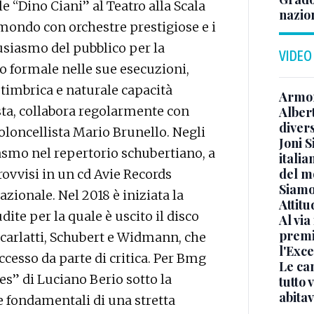
e “Dino Ciani” al Teatro alla Scala
nazion
l mondo con orchestre prestigiose e i
tusiasmo del pubblico per la
VIDEO
o formale nelle sue esecuzioni,
 timbrica e naturale capacità
Armon
ta, collabora regolarmente con
Albert
diver
violoncellista Mario Brunello. Negli
Joni S
asmo nel repertorio schubertiano, a
italia
del m
rovvisi in un cd Avie Records
Siamo 
azionale. Nel 2018 è iniziata la
Attitu
ite per la quale è uscito il disco
Al via
premi
carlatti, Schubert e Widmann, che
l'Exc
cesso da parte di critica. Per Bmg
Le ca
es” di Luciano Berio sotto la
tutto
abita
e fondamentali di una stretta