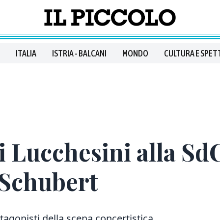
ITALIA
ISTRIA - BALCANI
MONDO
CULTURA E SPET
i Lucchesini alla SdC
 Schubert
agonisti della scena concertistica