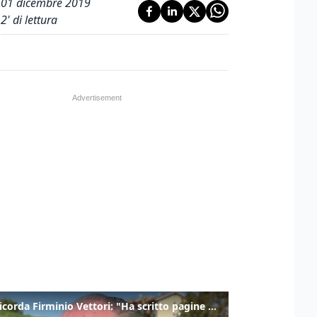
01 dicembre 2019
2
' di lettura
Zaia ricorda Firminio Vettori: "Ha scritto pagine di storia del nostro territorio"