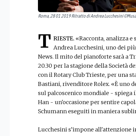
Roma, 28 01 2019 Ritratto di Andrea Lucchesini ©Musac
T
RIESTE.
«Racconta, analizza e s
Andrea Lucchesini, uno dei più
News. Il mito del pianoforte sarà a Tr
20.30 per la stagione della Società d
con il Rotary Club Trieste, per una s
Bastiani, rivenditore Rolex. «È uno d
sul palcoscenico mondiale - spiega i
Han - un'occasione per sentire capol
Schumann eseguiti in maniera subl
Lucchesini s’impone all'attenzione 