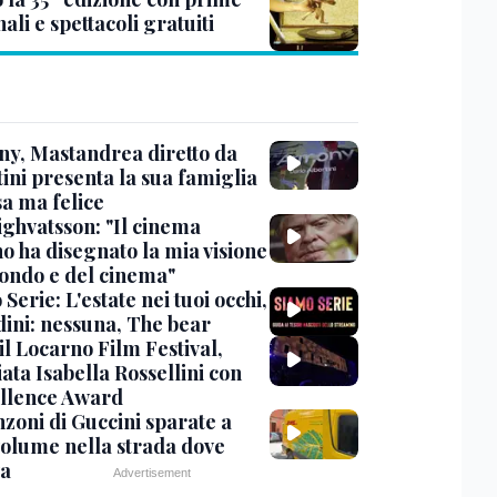
ali e spettacoli gratuiti
y, Mastandrea diretto da
ini presenta la sua famiglia
sa ma felice
ighvatsson: "Il cinema
no ha disegnato la mia visione
ondo e del cinema"
Serie: L'estate nei tuoi occhi,
dini: nessuna, The bear
 il Locarno Film Festival,
ata Isabella Rossellini con
ellence Award
nzoni di Guccini sparate a
 volume nella strada dove
va