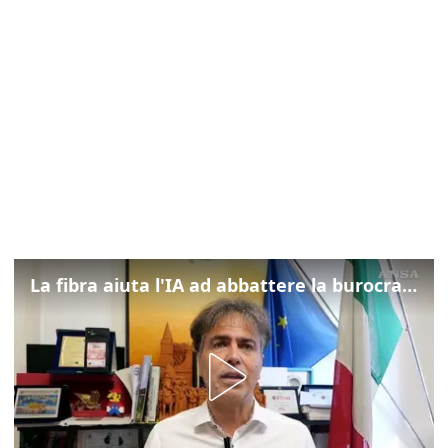
La fibra aiuta l'IA ad abbattere la burocrazia, progetto pilota in Veneto