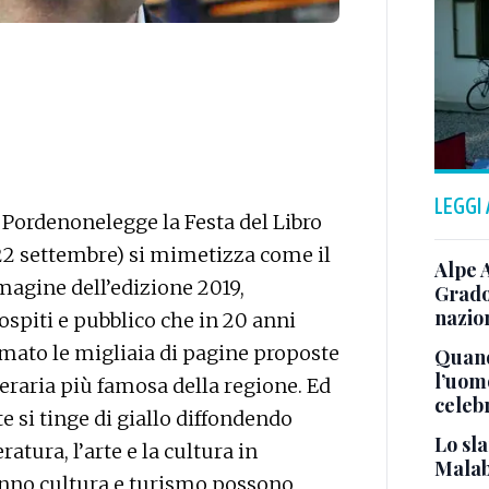
LEGGI
Pordenonelegge la Festa del Libro
 22 settembre) si mimetizza come il
Alpe 
agine dell’edizione 2019,
Grado
nazion
ospiti e pubblico che in 20 anni
 amato le migliaia di pagine proposte
Quand
l’uom
eraria più famosa della regione. Ed
celeb
e si tinge di giallo diffondendo
Lo sla
ratura, l’arte e la cultura in
Malab
anno cultura e turismo possono