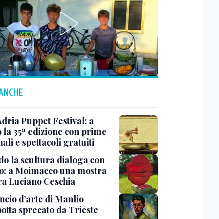
 ANCHE
Adria Puppet Festival: a
 la 35ª edizione con prime
ali e spettacoli gratuiti
o la scultura dialoga con
o: a Moimacco una mostra
ra Luciano Ceschia
ncio d’arte di Manlio
otta sprecato da Trieste