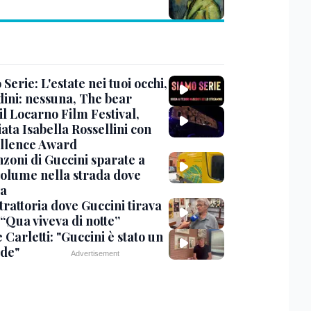
Serie: L'estate nei tuoi occhi,
dini: nessuna, The bear
 il Locarno Film Festival,
ata Isabella Rossellini con
ellence Award
nzoni di Guccini sparate a
 volume nella strada dove
va
trattoria dove Guccini tirava
 “Qua viveva di notte”
Carletti: "Guccini è stato un
de"