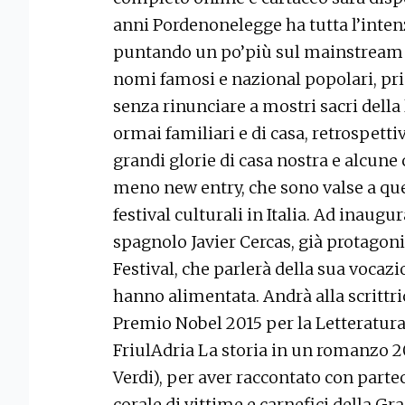
anni Pordenonelegge ha tutta l’intenz
puntando un po’più sul mainstream e
nomi famosi e nazional popolari, pri
senza rinunciare a mostri sacri della 
ormai familiari e di casa, retrospetti
grandi glorie di casa nostra e alcune
meno new entry, che sono valse a ques
festival culturali in Italia. Ad inaugu
spagnolo Javier Cercas, già protagoni
Festival, che parlerà della sua vocazi
hanno alimentata. Andrà alla scrittri
Premio Nobel 2015 per la Letteratura,
FriulAdria La storia in un romanzo 20
Verdi), per aver raccontato con part
corale di vittime e carnefici della G