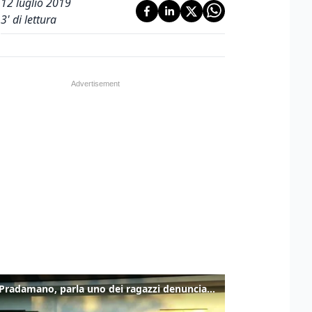
12 luglio 2019
3
' di lettura
Caso Pradamano, parla uno dei ragazzi denunciati per la limonata: "Volevo anche aiutare i miei"