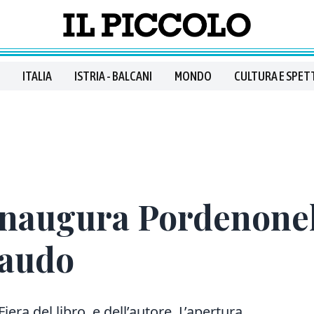
ITALIA
ISTRIA - BALCANI
MONDO
CULTURA E SPET
inaugura Pordenonel
Baudo
iera del libro e dell’autore. L’apertura