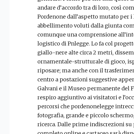
andare d’accordo tra di loro, così com
Pordenone dall’aspetto mutato per i l
abbellimento voluti dalla giunta co
comunque una comprensione all’int
logistico di Pnlegge. Lo fa col progett
giallo-nere alte circa 2 metri, dissem
ornamentale-strutturale di gioco, is
riposare; ma anche con il trasferimen
centro a postazioni suggestive appe
Galvani e il Museo permanente del F
respiro aggiuntivo ai visitatori e l’oc
percorsi che pordenonelegge intreccia
fotografia, grande e piccolo schermo, 
ricerca. Dalle prime indiscrezioni s
completo online e cartaceo sarà disp