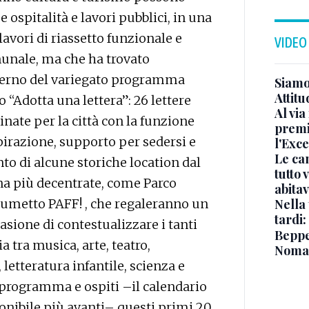
e ospitalità e lavori pubblici, in una
avori di riassetto funzionale e
VIDEO
munale, ma che ha trovato
erno del variegato programma
Siamo 
Attitu
o “Adotta una lettera”: 26 lettere
Al via
inate per la città con la funzione
premi
pirazione, supporto per sedersi e
l'Exc
Le ca
to di alcune storiche location dal
tutto
na più decentrate, come Parco
abita
Nella 
umetto PAFF! , che regaleranno un
tardi:
casione di contestualizzare i tanti
Beppe 
 tra musica, arte, teatro,
Noma
letteratura infantile, scienza e
u programma e ospiti –il calendario
onibile più avanti– questi primi 20