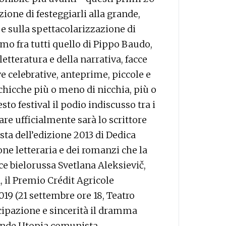
ione di festeggiarli alla grande,
 sulla spettacolarizzazione di
mo fra tutti quello di Pippo Baudo,
letteratura e della narrativa, facce
ve celebrative, anteprime, piccole e
 chicche più o meno di nicchia, più o
to festival il podio indiscusso tra i
rare ufficialmente sarà lo scrittore
sta dell’edizione 2013 di Dedica
one letteraria e dei romanzi che la
ce bielorussa Svetlana Aleksievič,
 il Premio Crédit Agricole
19 (21 settembre ore 18, Teatro
ecipazione e sincerità il dramma
rande Utopia comunista.