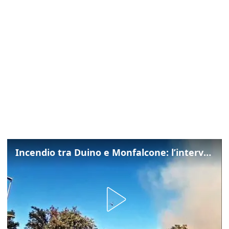
Incendio tra Duino e Monfalcone: l’intervento dei vigili del fuoco