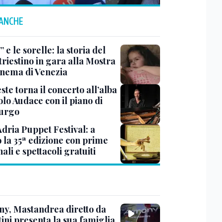
 ANCHE
 e le sorelle: la storia del
triestino in gara alla Mostra
inema di Venezia
ste torna il concerto all’alba
lo Audace con il piano di
urgo
Adria Puppet Festival: a
 la 35ª edizione con prime
ali e spettacoli gratuiti
y, Mastandrea diretto da
ini presenta la sua famiglia