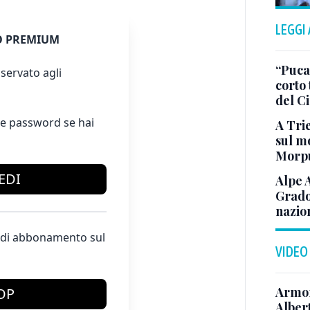
LEGGI
 PREMIUM
“Puca”
servato agli
corto 
del C
e password se hai
A Trie
sul mo
Morp
EDI
Alpe 
Grado
nazion
te di abbonamento sul
VIDEO
Armon
OP
Albert