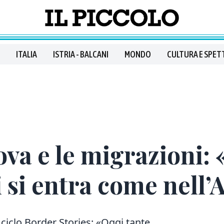
ITALIA
ISTRIA - BALCANI
MONDO
CULTURA E SPET
a e le migrazioni: «
i si entra come nell’
 ciclo Border Stories: «Oggi tante