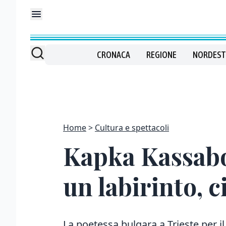
CRONACA
REGIONE
NORDEST
Home
Cultura e spettacoli
Kapka Kassabov
un labirinto, c
La poetessa bulgara a Trieste per il