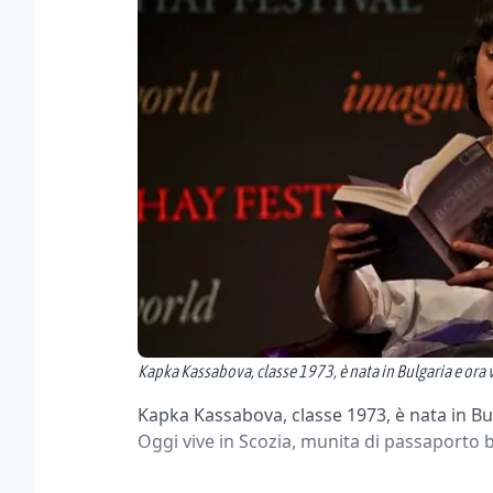
Kapka Kassabova, classe 1973, è nata in Bulgaria e ora v
Kapka Kassabova, classe 1973, è nata in Bul
Oggi vive in Scozia, munita di passaporto 