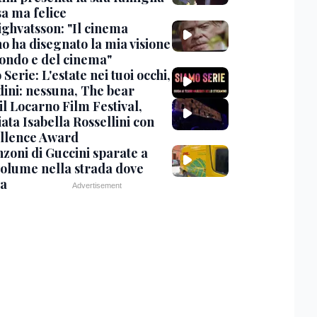
sa ma felice
ighvatsson: "Il cinema
no ha disegnato la mia visione
ondo e del cinema"
Serie: L'estate nei tuoi occhi,
dini: nessuna, The bear
 il Locarno Film Festival,
ata Isabella Rossellini con
ellence Award
nzoni di Guccini sparate a
 volume nella strada dove
va