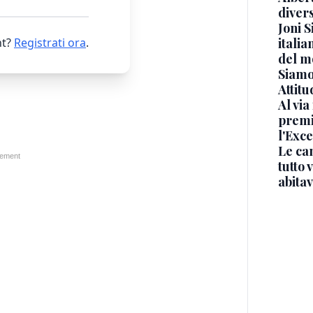
diver
Joni S
t?
Registrati ora
.
italia
del m
Siamo 
Attitu
Al via
premi
l'Exc
Le ca
tutto
abita