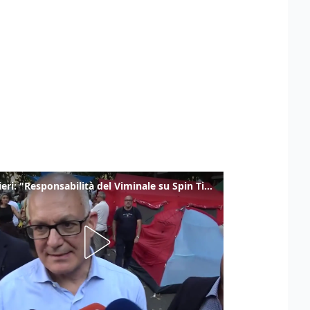
Gualtieri: "Responsabilità del Viminale su Spin Time? La posizione dei partiti è nota"