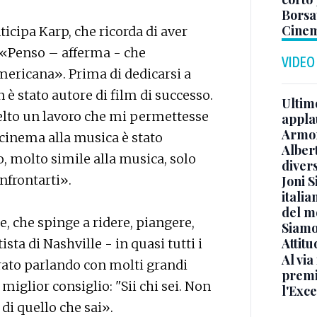
Borsat
Cinem
icipa Karp, che ricorda di aver
. «Penso – afferma - che
VIDEO
mericana». Prima di dedicarsi a
è stato autore di film di successo.
Ultimo
elto un lavoro che mi permettesse
appla
Armon
a cinema alla musica è stato
Albert
, molto simile alla musica, solo
diver
nfrontarti».
Joni S
italia
del m
e, che spinge a ridere, piangere,
Siamo 
Attitu
ista di Nashville - in quasi tutti i
Al via
rato parlando con molti grandi
premi
miglior consiglio: "Sii chi sei. Non
l'Exc
 di quello che sai».