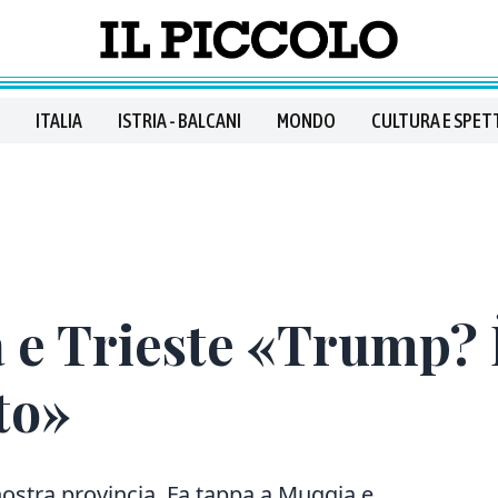
ITALIA
ISTRIA - BALCANI
MONDO
CULTURA E SPET
 e Trieste «Trump? 
to»
ostra provincia. Fa tappa a Muggia e