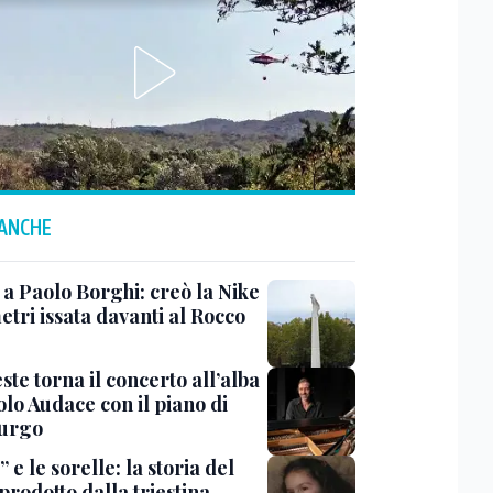
 ANCHE
 a Paolo Borghi: creò la Nike
etri issata davanti al Rocco
ste torna il concerto all’alba
lo Audace con il piano di
urgo
 e le sorelle: la storia del
prodotto dalla triestina