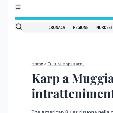
CRONACA
REGIONE
NORDEST
Home
Cultura e spettacoli
Karp a Muggia
intrattenimen
The American Blues risuona nella n