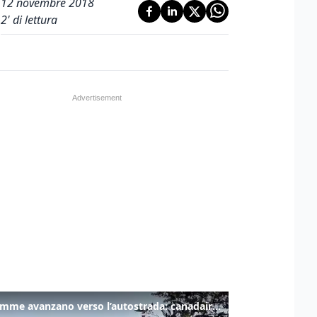
12 novembre 2018
2
' di lettura
Le fiamme avanzano verso l’autostrada: canadair in azione tra Monfalcone e Duino