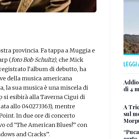
stra provincia. Fa tappa a Muggia e
arp (
foto Bob Sc
hultz)
, che Mick
LEGGI
registrato l’album di debutto, ha
tive della musica americana
Addio
a, la sua musica è una miscela di
di 4 m
p si esibirà alla Taverna Cigui di
ata allo 040273363), mentre
A Trie
sul mo
oint. In due ore di concerto
Morp
ovo cd “The American Blues!” con
“Puca”
adows and Cracks”.
corto 