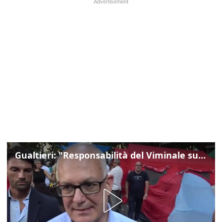
Gualtieri: "Responsabilità del Viminale su Spin Time? La posizione dei partiti è nota"