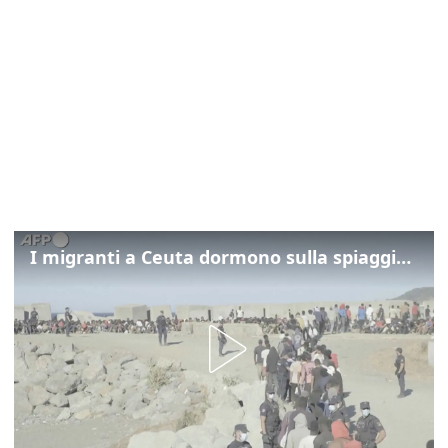
I migranti a Ceuta dormono sulla spiaggia: "Vogliamo entrare in Europa"