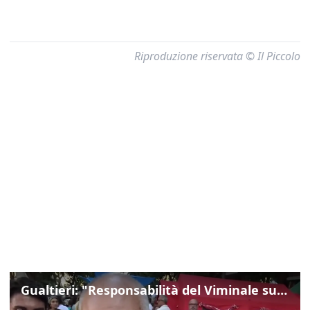
Riproduzione riservata © Il Piccolo
Gualtieri: "Responsabilità del Viminale su Spin Time? La posizione dei partiti è nota"