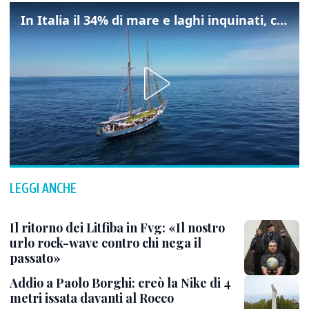
In Italia il 34% di mare e laghi inquinati, colpa della maladepurazione
LEGGI ANCHE
Il ritorno dei Litfiba in Fvg: «Il nostro
urlo rock-wave contro chi nega il
passato»
Addio a Paolo Borghi: creò la Nike di 4
metri issata davanti al Rocco