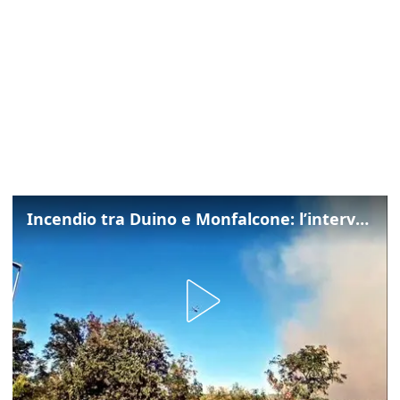
Incendio tra Duino e Monfalcone: l’intervento dei vigili del fuoco