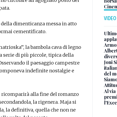
rno circolare all’agognato posto dei
Borsat
Cinem
pata.
VIDEO
ra della dimenticanza messa in atto
e ormai cementificato.
Ultimo
appla
Armon
matrioska”, la bambola cava di legno
Albert
 serie di più piccole, tipica della
diver
Joni S
. Osservando il paesaggio campestre
italia
componeva indefinite nostalgie e
del m
Siamo 
Attitu
Al via
, ricomparirà alla fine del romanzo
premi
econdandola, la rigenera. Maja si
l'Exc
la, la definitiva, quella che non ne