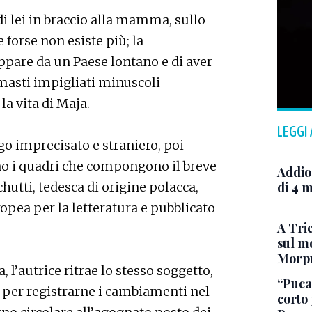
di lei in braccio alla mamma, sullo
 forse non esiste più; la
pare da un Paese lontano e di aver
imasti impigliati minuscoli
a vita di Maja.
LEGGI
o imprecisato e straniero, poi
no i quadri che compongono il breve
Addio
utti, tedesca di origine polacca,
di 4 m
opea per la letteratura e pubblicato
A Trie
sul mo
Morp
 l’autrice ritrae lo stesso soggetto,
“Puca”
i per registrarne i cambiamenti nel
corto 