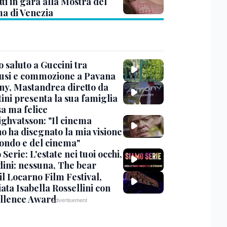
ti in gara alla Mostra del
a di Venezia
 saluto a Guccini tra
usi e commozione a Pavana
y, Mastandrea diretto da
ini presenta la sua famiglia
sa ma felice
ighvatsson: "Il cinema
no ha disegnato la mia visione
ondo e del cinema"
Serie: L'estate nei tuoi occhi,
dini: nessuna, The bear
 il Locarno Film Festival,
ata Isabella Rossellini con
ellence Award