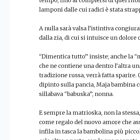
tempo, fino al compiersi di quel rito
lamponi dalle cui radici è stata strap
A nulla sarà valsa l’istintiva congiu
dalla zia, di cui si intuisce un dolor
“Dimentica tutto” insiste; anche la “
che ne contiene una dentro l’altra una
tradizione russa, verrà fatta sparire
dipinto sulla pancia, Maja bambina 
sillabava “babuska”, nonna.
E sempre la matrioska, non la stessa
come regalo del nuovo amore che ass
infila in tasca la bambolina più picco