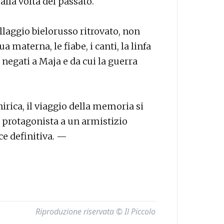
 alla volta del passato.
villaggio bielorusso ritrovato, non
a materna, le fiabe, i canti, la linfa
i negati a Maja e da cui la guerra
irica, il viaggio della memoria si
a protagonista a un armistizio
ce definitiva. —
Riproduzione riservata © Il Piccolo