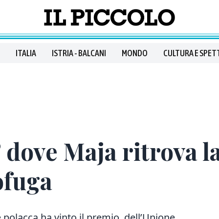
ITALIA
ISTRIA - BALCANI
MONDO
CULTURA E SPET
i” dove Maja ritrova 
ofuga
e polacca ha vinto il premio dell’Unione