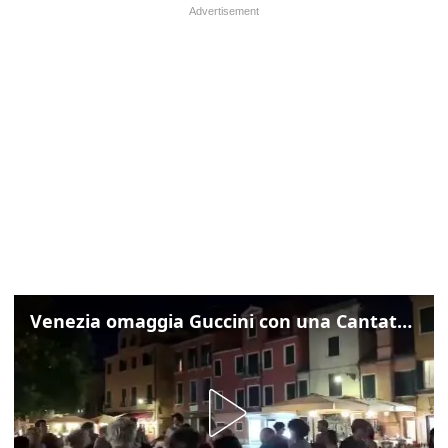
Venezia omaggia Guccini con una Cantata Anarchica in campo Santa Margherita