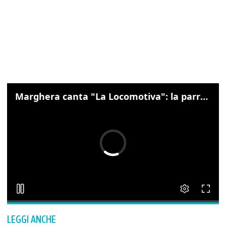
Marghera canta "La Locomotiva": la parrocchia della Cita ricorda Guccini
LEGGI ANCHE