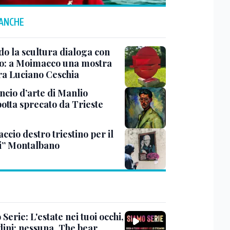
 ANCHE
o la scultura dialoga con
o: a Moimacco una mostra
ra Luciano Ceschia
ncio d’arte di Manlio
otta sprecato da Trieste
ccio destro triestino per il
i” Montalbano
Serie: L'estate nei tuoi occhi,
dini: nessuna, The bear