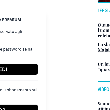
LEGGI
 PREMIUM
Quand
l’uom
servato agli
celeb
Lo sla
e password se hai
Malab
Un bra
EDI
“quas
VIDEO
te di abbonamento sul
Siamo 
Attitu
OP