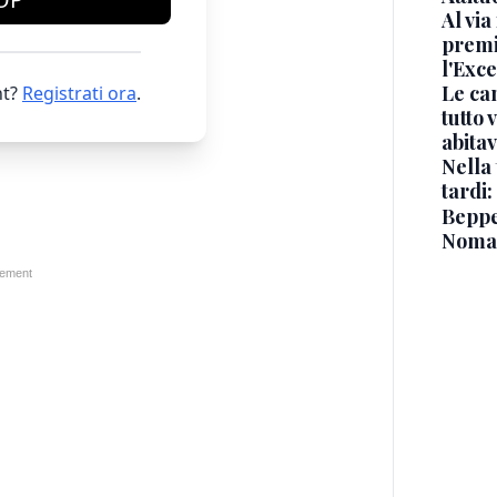
Al via
premi
l'Exc
Le ca
t?
Registrati ora
.
tutto
abita
Nella 
tardi:
Beppe 
Noma