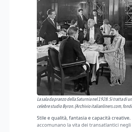
La sala da pranzo della Saturnia nel 1928. Si tratta d
celebre studio Byron. (Archivio italianliners.com, fondo 
Stile e qualità, fantasia e capacità creativ
accomunano la vita dei transatlantici negli 