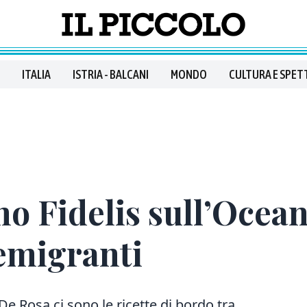
ITALIA
ISTRIA - BALCANI
MONDO
CULTURA E SPET
no Fidelis sull’Ocean
 emigranti
De Rosa ci sono le ricette di bordo tra