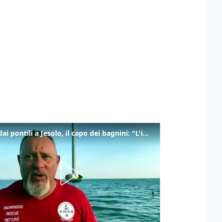
Tuffi dai pontili a Jesolo, il capo dei bagnini: "L'impegno di tutti per evitare altre tragedie"