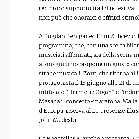
reciproco supporto tra i due festival
non può che onorarci e offrirci stimol
A Bogdan Benigar ed Edin Zubcevic il 
programma, che, con una scelta bilan
musicisti affermati, sia della scena 
a loro giudizio propone un giusto c
strade musicali. Zorn, che ritorna al f
protagonista il 18 giugno alle 21 di u
intitolato “Hermetic Organ” e l'indoma
Masada il concerto-maratona. Ma la 
d'Europa, riserva altre presenze illus
John Medeski.
La Bagatelles Marathon presenta 14 d