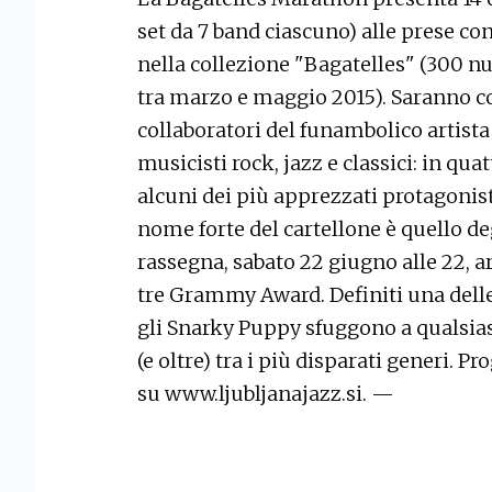
set da 7 band ciascuno) alle prese c
nella collezione "Bagatelles" (300 n
tra marzo e maggio 2015). Saranno coi
collaboratori del funambolico artist
musicisti rock, jazz e classici: in qua
alcuni dei più apprezzati protagonist
nome forte del cartellone è quello de
rassegna, sabato 22 giugno alle 22, ar
tre Grammy Award. Definiti una dell
gli Snarky Puppy sfuggono a qualsias
(e oltre) tra i più disparati generi
su www.ljubljanajazz.si. —