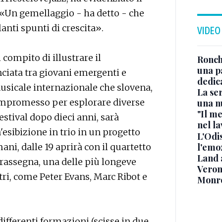
. «Un gemellaggio - ha detto - che
anti spunti di crescita».
VIDEO
compito di illustrare il
Ronchi
una p
ciata tra giovani emergenti e
dedic
musicale internazionale che slovena,
La ser
ompromesso per esplorare diverse
una n
"Il me
estival dopo dieci anni, sarà
nel l
n'esibizione in trio in un progetto
L'Odis
l'emo
ni, dalle 19 aprirà con il quartetto
Land 
rassegna, una delle più longeve
Verone
tri, come Peter Evans, Marc Ribot e
Monr
ifferenti formazioni (scisse in due