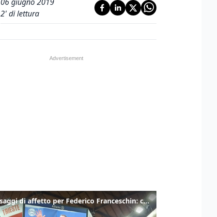
06 giugno 2019
2
' di lettura
I messaggi di affetto per Federico Franceschin: così il mondo del basket gli è stato accanto fino all’ultimo