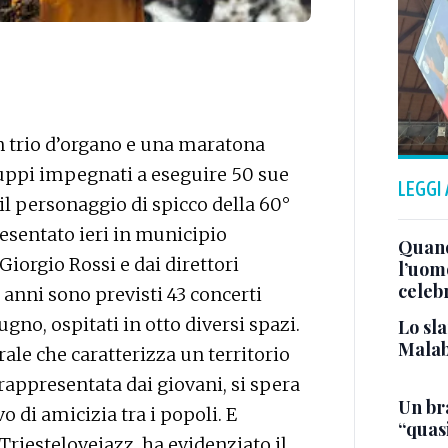
n trio d’organo e una maratona
gruppi impegnati a eseguire 50 sue
LEGGI
l personaggio di spicco della 60°
resentato ieri in municipio
Quand
Giorgio Rossi e dai direttori
l’uom
celeb
0 anni sono previsti 43 concerti
iugno, ospitati in otto diversi spazi.
Lo sla
Malab
rale che caratterizza un territorio
 rappresentata dai giovani, si spera
Un bra
 di amicizia tra i popoli. E
“quas
 Triestelovejazz, ha evidenziato il