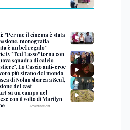
: "Per me il cinema è stata
assione, monografia
ata è un bel regalo"
ie tv "Ted Lasso" torna con
uova squadra di calcio
stiere", Lo Cascio anti-eroe
avoro più strano del mondo
sea di Nolan sbarca a Seul,
zione del cast
art su un campo nel
se con il volto di Marilyn
oe