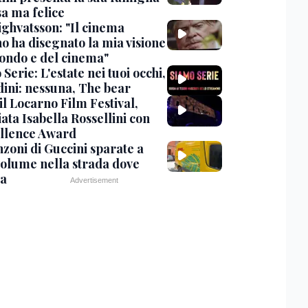
sa ma felice
ighvatsson: "Il cinema
no ha disegnato la mia visione
ondo e del cinema"
Serie: L'estate nei tuoi occhi,
dini: nessuna, The bear
 il Locarno Film Festival,
ata Isabella Rossellini con
ellence Award
nzoni di Guccini sparate a
 volume nella strada dove
va