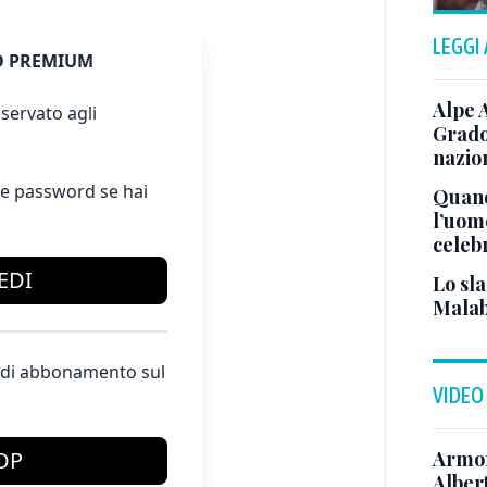
LEGGI
 PREMIUM
Alpe 
servato agli
Grado
nazion
e password se hai
Quand
l’uom
celeb
EDI
Lo sla
Malab
te di abbonamento sul
VIDEO
Armon
OP
Albert