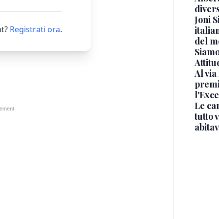
diver
Joni S
t?
Registrati ora
.
italia
del m
Siamo 
Attitu
Al via
premi
l'Exc
Le ca
tutto
abita