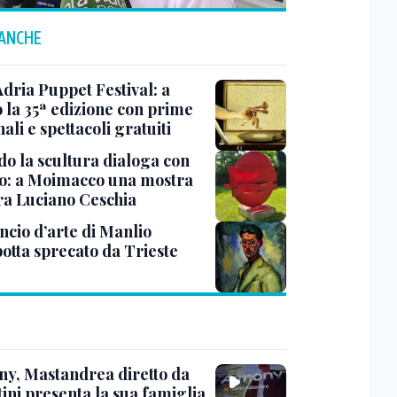
 ANCHE
Adria Puppet Festival: a
 la 35ª edizione con prime
ali e spettacoli gratuiti
o la scultura dialoga con
o: a Moimacco una mostra
ra Luciano Ceschia
ncio d’arte di Manlio
otta sprecato da Trieste
y, Mastandrea diretto da
ini presenta la sua famiglia