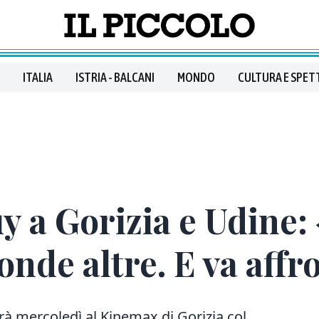
ITALIA
ISTRIA - BALCANI
MONDO
CULTURA E SPET
 a Gorizia e Udine:
onde altre. E va affr
rà mercoledì al Kinemax di Gorizia col