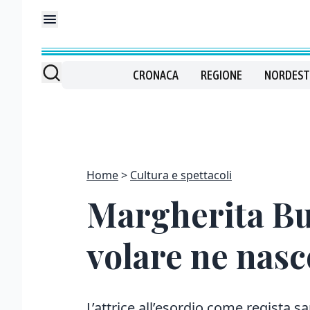
CRONACA
REGIONE
NORDEST
Home
Cultura e spettacoli
Margherita Buy
volare ne nasc
L’attrice all’esordio come regista
sa