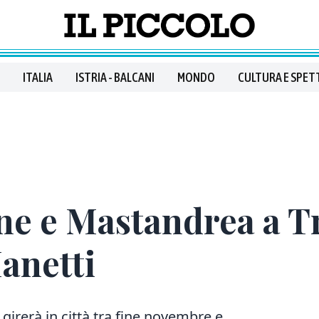
ITALIA
ISTRIA - BALCANI
MONDO
CULTURA E SPET
ne e Mastandrea a Tr
anetti
si girerà in città tra fine novembre e