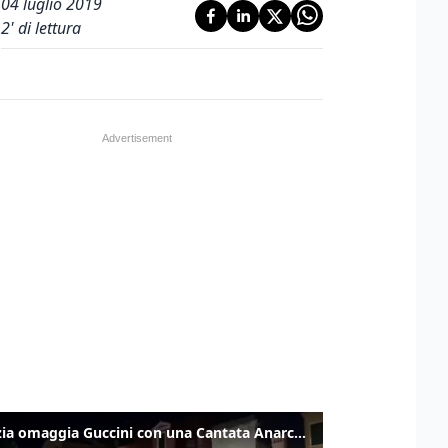
04 luglio 2019
2
' di lettura
Venezia omaggia Guccini con una Cantata Anarchica in campo Santa Margherita