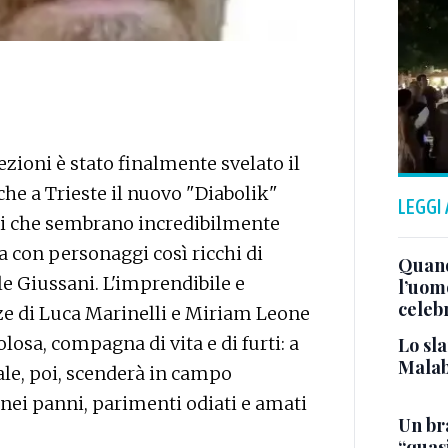
ezioni è stato finalmente svelato il
nche a Trieste il nuovo "Diabolik"
LEGGI
rpi che sembrano incredibilmente
a con personaggi così ricchi di
Quand
le Giussani. L'imprendibile e
l’uom
celeb
ezze di Luca Marinelli e Miriam Leone
losa, compagna di vita e di furti: a
Lo sla
Malab
ale, poi, scenderà in campo
ei panni, parimenti odiati e amati
Un bra
“quas