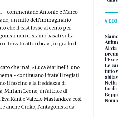
osi - commentano Antonio e Marco
liano, un mito dell’immaginario
VIDEO
o che il cast fosse al cento per
agonisti non ci siamo basati sulla
Siamo 
Attitu
e trovato attori bravi, in grado di
Al via
premi
l'Exc
Le ca
eccato che mai: «Luca Marinelli, uno
tutto
inema - continuano i fratelli registi
abita
Nella 
o il fascino e la freddezza di
tardi:
à; Miriam Leone, un’attrice di
Beppe 
ta Eva Kant e Valerio Mastandrea così
Noma
ore anche Ginko, l’antagonista da