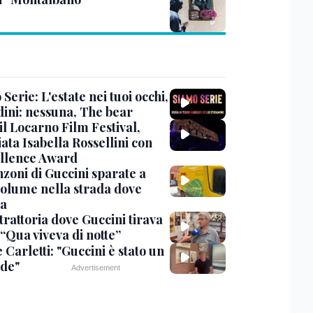
Serie: L'estate nei tuoi occhi,
dini: nessuna, The bear
 il Locarno Film Festival,
ata Isabella Rossellini con
ellence Award
nzoni di Guccini sparate a
 volume nella strada dove
va
trattoria dove Guccini tirava
 “Qua viveva di notte”
Carletti: "Guccini è stato un
de"