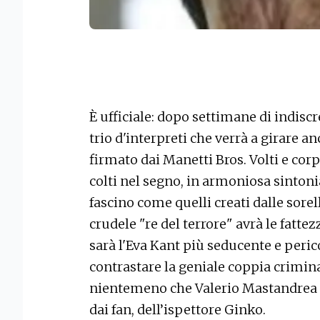
È ufficiale: dopo settimane di indiscr
trio d'interpreti che verrà a girare a
firmato dai Manetti Bros. Volti e co
colti nel segno, in armoniosa sintoni
fascino come quelli creati dalle sorel
crudele "re del terrore" avrà le fatt
sarà l'Eva Kant più seducente e perico
contrastare la geniale coppia crimin
nientemeno che Valerio Mastandrea n
dai fan, dell’ispettore Ginko.