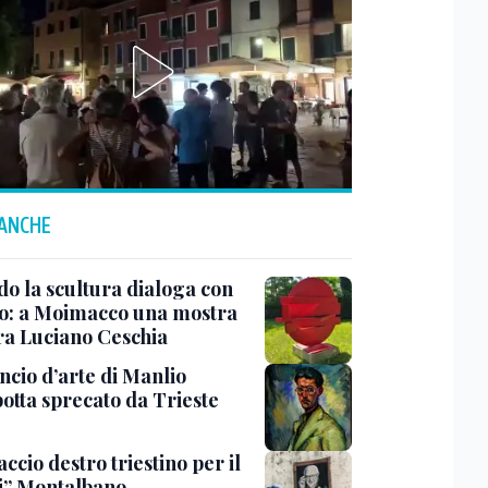
 ANCHE
o la scultura dialoga con
o: a Moimacco una mostra
ra Luciano Ceschia
ncio d’arte di Manlio
otta sprecato da Trieste
ccio destro triestino per il
i” Montalbano