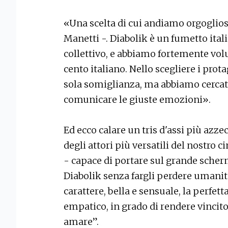
«Una scelta di cui andiamo orgogli
Manetti -. Diabolik è un fumetto ita
collettivo, e abbiamo fortemente volut
cento italiano. Nello scegliere i prot
sola somiglianza, ma abbiamo cercato 
comunicare le giuste emozioni».
Ed ecco calare un tris d'assi più azz
degli attori più versatili del nostro c
- capace di portare sul grande scherm
Diabolik senza fargli perdere umanit
carattere, bella e sensuale, la perfet
empatico, in grado di rendere vincit
amare”.