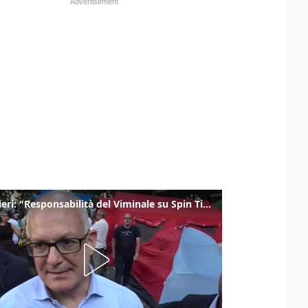
Gualtieri: "Responsabilità del Viminale su Spin Time? La posizione dei partiti è nota"