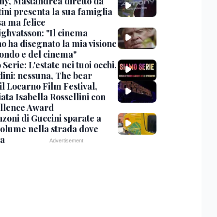
y, Mastandrea diretto da
ini presenta la sua famiglia
sa ma felice
ighvatsson: "Il cinema
no ha disegnato la mia visione
ondo e del cinema"
Serie: L'estate nei tuoi occhi,
dini: nessuna, The bear
 il Locarno Film Festival,
ata Isabella Rossellini con
ellence Award
nzoni di Guccini sparate a
 volume nella strada dove
va