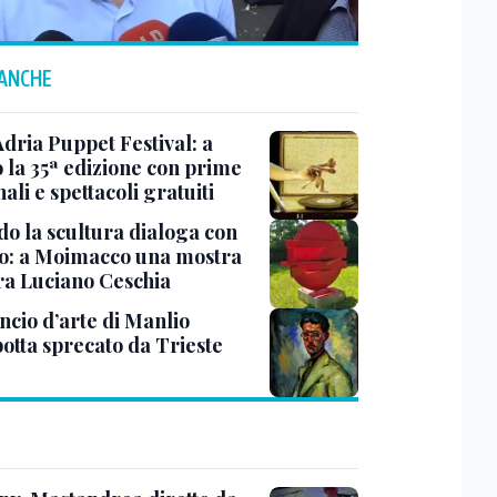
 ANCHE
Adria Puppet Festival: a
 la 35ª edizione con prime
ali e spettacoli gratuiti
o la scultura dialoga con
o: a Moimacco una mostra
ra Luciano Ceschia
ncio d’arte di Manlio
otta sprecato da Trieste