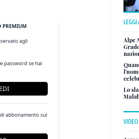
LEGGI
 PREMIUM
Alpe 
servato agli
Grado
nazion
e password se hai
Quand
l’uom
celeb
EDI
Lo sla
Malab
te di abbonamento sul
VIDEO