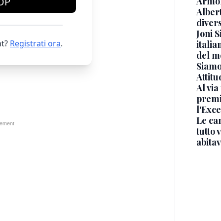
Armon
OP
Albert
diver
Joni S
t?
Registrati ora
.
italia
del m
Siamo 
Attitu
Al via
premi
l'Exc
Le ca
tutto
abita