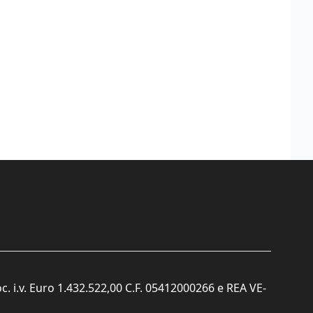
c. i.v. Euro 1.432.522,00 C.F. 05412000266 e REA VE-