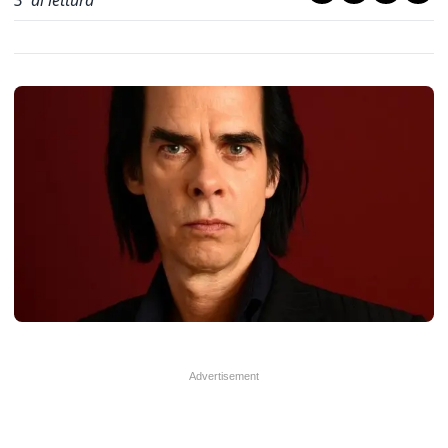
3
' di lettura