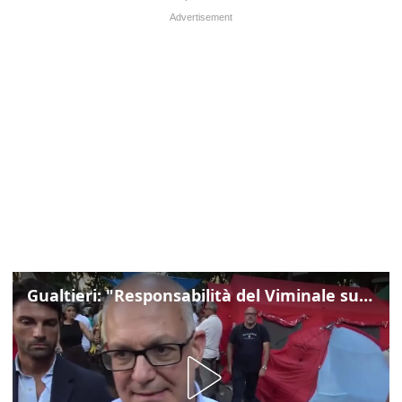
Gualtieri: "Responsabilità del Viminale su Spin Time? La posizione dei partiti è nota"