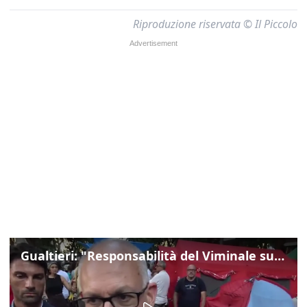
Riproduzione riservata © Il Piccolo
Gualtieri: "Responsabilità del Viminale su Spin Time? La posizione dei partiti è nota"