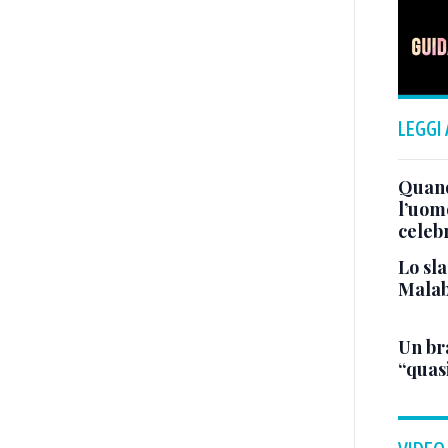
LEGGI
Quand
l’uom
celeb
Lo sla
Malab
Un bra
“quas