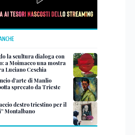
 ANCHE
o la scultura dialoga con
o: a Moimacco una mostra
ra Luciano Ceschia
ncio d’arte di Manlio
otta sprecato da Trieste
ccio destro triestino per il
i” Montalbano