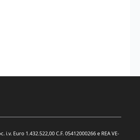
c. i.v. Euro 1.432.522,00 C.F. 05412000266 e REA VE-