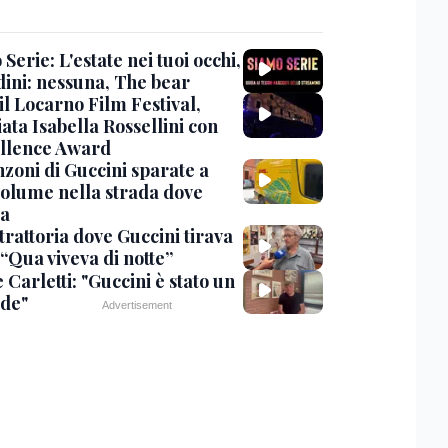
Serie: L'estate nei tuoi occhi,
dini: nessuna, The bear
 il Locarno Film Festival,
ata Isabella Rossellini con
ellence Award
nzoni di Guccini sparate a
 volume nella strada dove
va
trattoria dove Guccini tirava
 “Qua viveva di notte”
Carletti: "Guccini è stato un
de"