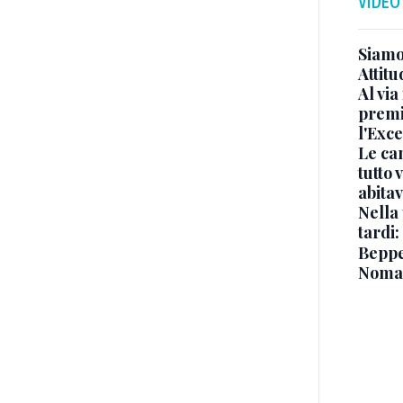
VIDEO
Siamo 
Attitu
Al via
premi
l'Exc
Le ca
tutto
abita
Nella 
tardi:
Beppe 
Noma