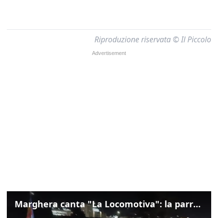
Riproduzione riservata © Il Piccolo
Marghera canta "La Locomotiva": la parrocchia della Cita ricorda Guccini