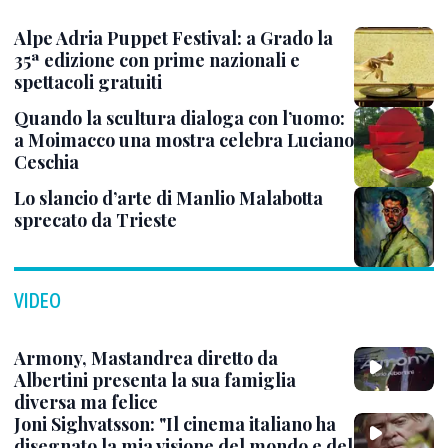
Alpe Adria Puppet Festival: a Grado la
35ª edizione con prime nazionali e
spettacoli gratuiti
Quando la scultura dialoga con l’uomo:
a Moimacco una mostra celebra Luciano
Ceschia
Lo slancio d’arte di Manlio Malabotta
sprecato da Trieste
VIDEO
Armony, Mastandrea diretto da
Albertini presenta la sua famiglia
diversa ma felice
Joni Sighvatsson: "Il cinema italiano ha
disegnato la mia visione del mondo e del