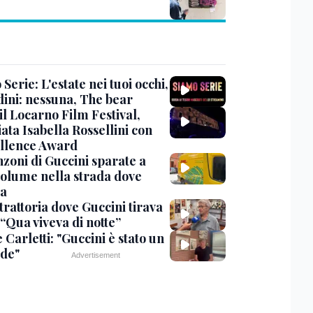
Serie: L'estate nei tuoi occhi,
dini: nessuna, The bear
 il Locarno Film Festival,
ata Isabella Rossellini con
ellence Award
nzoni di Guccini sparate a
 volume nella strada dove
va
trattoria dove Guccini tirava
 “Qua viveva di notte”
Carletti: "Guccini è stato un
de"