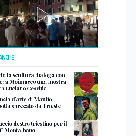
 ANCHE
o la scultura dialoga con
o: a Moimacco una mostra
ra Luciano Ceschia
ncio d’arte di Manlio
otta sprecato da Trieste
ccio destro triestino per il
i” Montalbano