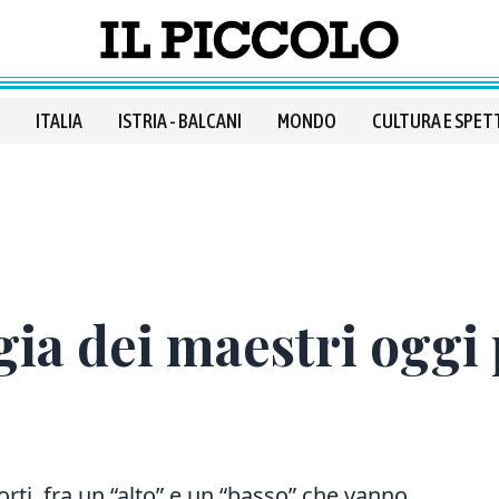
ITALIA
ISTRIA - BALCANI
MONDO
CULTURA E SPET
ia dei maestri oggi 
rti fra un “alto” e un “basso” che vanno