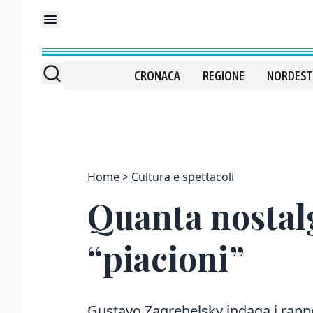
CRONACA
REGIONE
NORDEST
Home
Cultura e spettacoli
Quanta nostalg
“piacioni”
Gustavo Zagrebelsky indaga i rappo