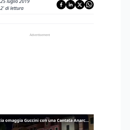
25 luglio 2019
2
' di lettura
Venezia omaggia Guccini con una Cantata Anarchica in campo Santa Margherita