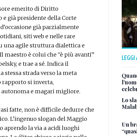
ore emerito di Diritto
o e già presidente della Corte
mi d’occasione già parzialmente
otidiani, siti web e nelle rare
 una agile struttura dialettica e
 Il maestro è colui che “è più avanti”
LEGGI
lsky, e trae a sé. Indica il
 stessa strada verso la meta
Quand
 rapporto si inverta,
l’uom
celeb
a autonoma e magari migliore.
Lo sla
Malab
si fatte, non è difficile dedurre che
nico. L’ingenuo slogan del Maggio
Un bra
to aprendo la via a acidi luoghi
“quas