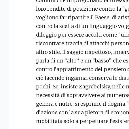
comuni che imprigionano la riflession
loro rendite di posizione contro la “g
vogliono far ripartire il Paese, di ar
contro la scelta di un linguaggio volga
dileggio per essere accolti come “uno
riscontrare traccia di attacchi person
altro stile. Il saggio rispettoso, inne
parla di un “alto” e un “basso” che e
contro l’appiattimento del pensiero
ciò facendo inganna, conserva le dist
pochi. Se, insiste Zagrebelsky, nelle 
necessità di sopravvivere ai numerosi 
genera e nutre, si esprime il dogma “n
d’azione con la sua pletora di economis
mobilitata solo a perpetuare l’esiste