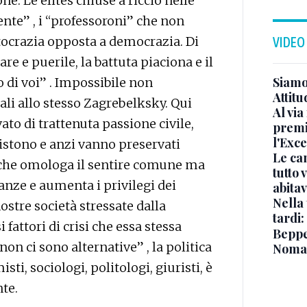
e. Le élites chiuse a riccio nelle
ente” , i “professoroni” che non
istocrazia opposta a democrazia. Di
VIDEO
re e puerile, la battuta piaciona e il
Siamo 
 di voi” . Impossibile non
Attitu
ali allo stesso Zagrebelksky. Qui
Al via
rvato di trattenuta passione civile,
premi
l'Exc
sistono e anzi vanno preservati
Le ca
 che omologa il sentire comune ma
tutto
anze e aumenta i privilegi dei
abita
Nella 
nostre società stressate dalla
tardi:
fattori di crisi che essa stessa
Beppe 
on ci sono alternative” , la politica
Noma
ti, sociologi, politologi, giuristi, è
nte.