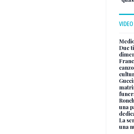
VIDEO
Medio
Due ti
dimen
Franc
canzon
cultu
Guccin
matri
funer
Ronchi
una p
dedic
La ser
una n