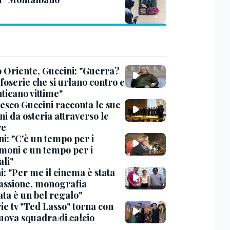
 Oriente, Guccini: "Guerra?
foserie che si urlano contro e
ticano vittime"
esco Guccini racconta le sue
i da osteria attraverso le
re
i: "C'è un tempo per i
moni e un tempo per i
ali"
: "Per me il cinema è stata
assione, monografia
ata è un bel regalo"
ie tv "Ted Lasso" torna con
uova squadra di calcio