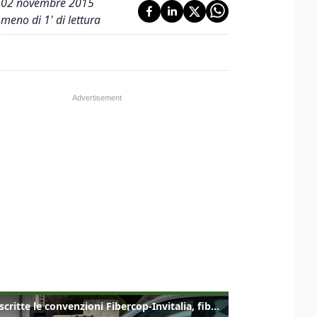
02 novembre 2015
meno di 1' di lettura
Sottoscritte le convenzioni Fibercop-Invitalia, fibra ottica per 477 mila civici