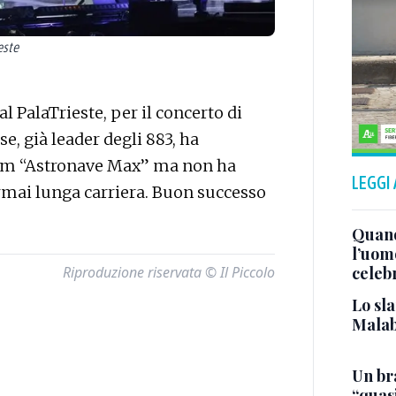
este
al PalaTrieste, per il concerto di
e, già leader degli 883, ha
bum “Astronave Max” ma non ha
LEGGI
’ormai lunga carriera. Buon successo
Quand
l’uom
Riproduzione riservata © Il Piccolo
celeb
Lo sla
Malab
Un bra
“quas