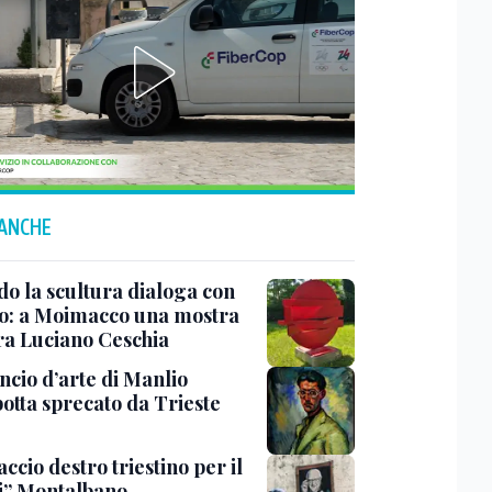
 ANCHE
o la scultura dialoga con
o: a Moimacco una mostra
ra Luciano Ceschia
ncio d’arte di Manlio
otta sprecato da Trieste
ccio destro triestino per il
i” Montalbano