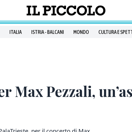
ITALIA
ISTRIA - BALCANI
MONDO
CULTURA E SPET
r Max Pezzali, un’a
 PalaTrieste, per il concerto di Max