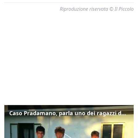
Riproduzione riservata © Il Piccolo
Caso Pradamano, parla uno dei ragazzi denunciati per la limonata: "Volevo anche aiutare i miei"