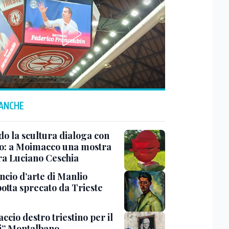
 ANCHE
o la scultura dialoga con
o: a Moimacco una mostra
ra Luciano Ceschia
ncio d’arte di Manlio
otta sprecato da Trieste
ccio destro triestino per il
i” Montalbano