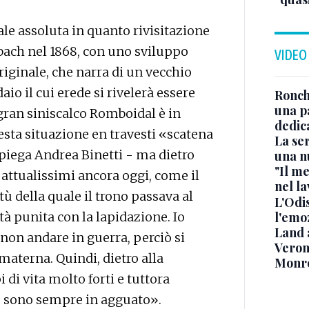
le assoluta in quanto rivisitazione
enbach nel 1868, con uno sviluppo
VIDEO
ginale, che narra di un vecchio
o il cui erede si rivelerà essere
Ronchi
una p
gran siniscalco Romboidal è in
dedic
sta situazione en travesti «scatena
La ser
 spiega Andrea Binetti - ma dietro
una n
"Il me
i attualissimi ancora oggi, come il
nel l
rtù della quale il trono passava al
L'Odis
l'emo
 punita con la lapidazione. Io
Land 
on andare in guerra, perciò si
Verone
materna. Quindi, dietro alla
Monr
 di vita molto forti e tuttora
ie sono sempre in agguato».