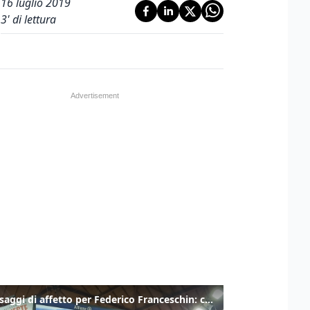
16 luglio 2019
3
' di lettura
I messaggi di affetto per Federico Franceschin: così il mondo del basket gli è stato accanto fino all’ultimo