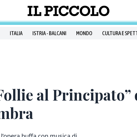
ITALIA
ISTRIA - BALCANI
MONDO
CULTURA E SPET
ollie al Principato” 
embra
, l’opera buffa con musica di