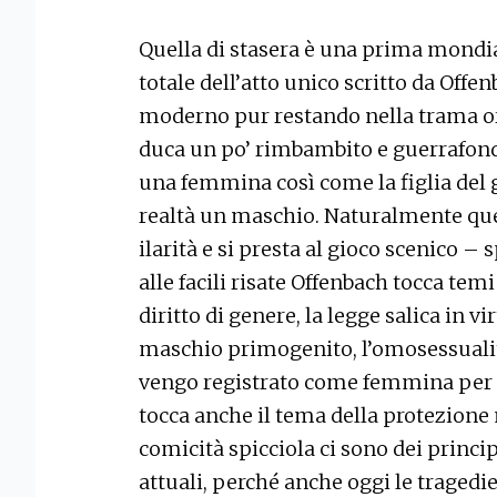
Quella di stasera è una prima mondia
totale dell’atto unico scritto da Off
moderno pur restando nella trama ori
duca un po’ rimbambito e guerrafondai
una femmina così come la figlia del 
realtà un maschio. Naturalmente que
ilarità e si presta al gioco scenico –
alle facili risate Offenbach tocca tem
diritto di genere, la legge salica in vi
maschio primogenito, l’omosessualità
vengo registrato come femmina per n
tocca anche il tema della protezione 
comicità spicciola ci sono dei principi
attuali, perché anche oggi le traged