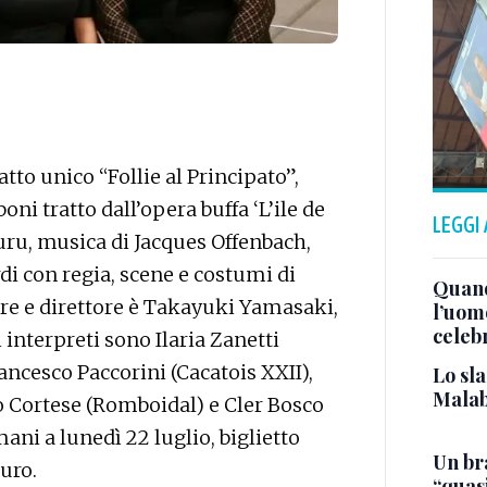
’atto unico “Follie al Principato”,
i tratto dall’opera buffa ‘L’ile de
LEGGI
uru, musica di Jacques Offenbach,
di con regia, scene e costumi di
Quand
ore e direttore è Takayuki Yamasaki,
l’uom
celeb
i interpreti sono Ilaria Zanetti
ancesco Paccorini (Cacatois XXII),
Lo sla
Malab
o Cortese (Romboidal) e Cler Bosco
omani a lunedì 22 luglio, biglietto
Un bra
euro.
“quas