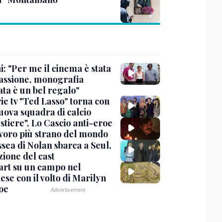
: "Per me il cinema è stata
assione, monografia
ata è un bel regalo"
ie tv "Ted Lasso" torna con
uova squadra di calcio
stiere", Lo Cascio anti-eroe
avoro più strano del mondo
sea di Nolan sbarca a Seul,
zione del cast
art su un campo nel
se con il volto di Marilyn
oe