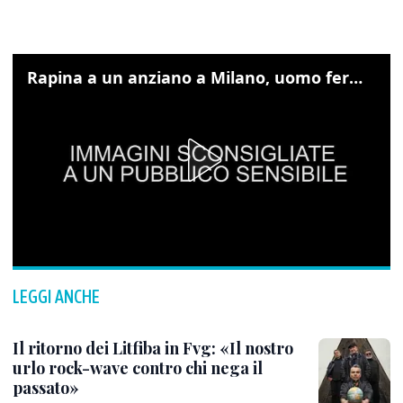
Rapina a un anziano a Milano, uomo fermato grazie alle foto sul cellulare
LEGGI ANCHE
Il ritorno dei Litfiba in Fvg: «Il nostro
urlo rock-wave contro chi nega il
passato»