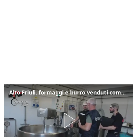
Alto Friuli, formaggi e burro venduti come locali: nei prodotti latte da fuori regione e dall’estero