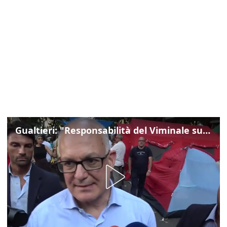
Gualtieri: "Responsabilità del Viminale su Spin Time? La posizione dei partiti è nota"