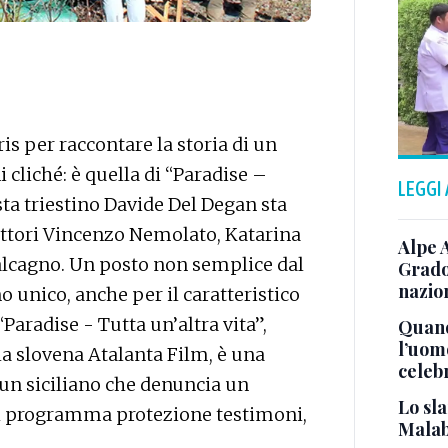
s per raccontare la storia di un
 cliché: è quella di “Paradise –
LEGGI
gista triestino Davide Del Degan sta
attori Vincenzo Nemolato, Katarina
Alpe 
lcagno. Un posto non semplice dal
Grado
nazion
no unico, anche per il caratteristico
“Paradise - Tutta un’altra vita”,
Quand
l’uom
lla slovena Atalanta Film, è una
celeb
un siciliano che denuncia un
Lo sla
al programma protezione testimoni,
Malab