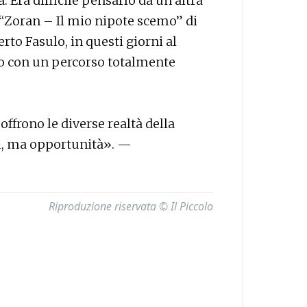
. Era difficile pensarlo da un’altra
 “Zoran – Il mio nipote scemo” di
to Fasulo, in questi giorni al
to con un percorso totalmente
offrono le diverse realtà della
ti, ma opportunità». —
Riproduzione riservata © Il Piccolo