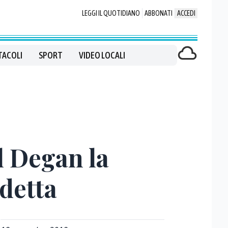
LEGGI IL QUOTIDIANO
ABBONATI
ACCEDI
TACOLI
SPORT
VIDEO LOCALI
l Degan la
ndetta