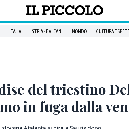
ITALIA
ISTRIA - BALCANI
MONDO
CULTURA E SPET
dise del triestino De
omo in fuga dalla ve
la slovena Atalanta si gira a Sauris dopo