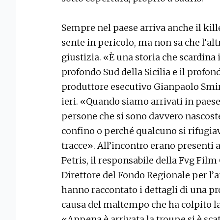
Sempre nel paese arriva anche il kill
sente in pericolo, ma non sa che l’alt
giustizia. «È una storia che scardina i 
profondo Sud della Sicilia e il profon
produttore esecutivo Gianpaolo Smir
ieri. «Quando siamo arrivati in paes
persone che si sono davvero nascoste
confino o perché qualcuno si rifugiav
tracce». All’incontro erano presenti 
Petris, il responsabile della Fvg Fi
Direttore del Fondo Regionale per l’a
hanno raccontato i dettagli di una p
causa del maltempo che ha colpito la
«Appena è arrivata la troupe si è sca