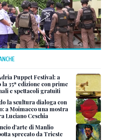
 ANCHE
Adria Puppet Festival: a
 la 35ª edizione con prime
ali e spettacoli gratuiti
o la scultura dialoga con
o: a Moimacco una mostra
ra Luciano Ceschia
ncio d’arte di Manlio
otta sprecato da Trieste