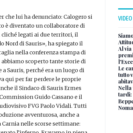
er che lui ha denunciato: Calogero si
VIDEO
ro è diventato un collaboratore di
cliché legati ai due territori, il
Siamo 
Attitu
do Nord di Sauris», ha spiegato il
Al via
aglia nella conferenza stampa di
premi
e abbiamo scoperto tante storie di
l'Exc
Le ca
 a Sauris, perché era un luogo di
tutto
a qui per far perdere le proprie
abita
Nella 
anche il Sindaco di Sauris Ermes
tardi:
lm Commission Guido Cassano e il
Beppe 
udiovisivo FVG Paolo Vidali. Tutti
Noma
roduzione avventurosa, anche a
 Carnia nelle scorse settimane:
tenato l’inferno. Eravamo in piena