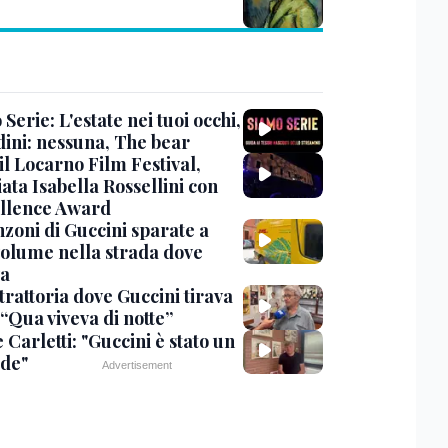
Serie: L'estate nei tuoi occhi,
dini: nessuna, The bear
 il Locarno Film Festival,
ata Isabella Rossellini con
ellence Award
nzoni di Guccini sparate a
 volume nella strada dove
va
trattoria dove Guccini tirava
 “Qua viveva di notte”
Carletti: "Guccini è stato un
de"