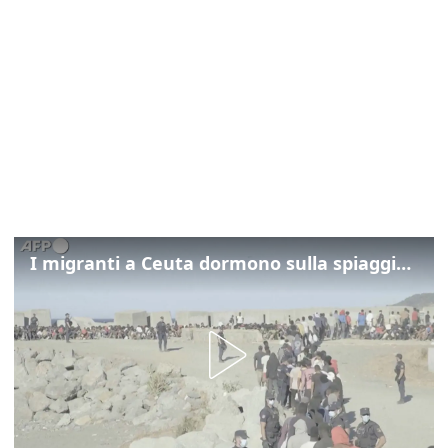
I migranti a Ceuta dormono sulla spiaggia: "Vogliamo entrare in Europa"