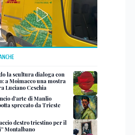
 ANCHE
o la scultura dialoga con
o: a Moimacco una mostra
ra Luciano Ceschia
ncio d’arte di Manlio
otta sprecato da Trieste
ccio destro triestino per il
i” Montalbano