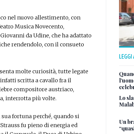
ico nel nuovo allestimento, con
Teatro Musica Novecento,
 Giovanni da Udine, che ha adattato
tiche rendendolo, con il consueto
LEGGI
senta molte curiosità, tutte legate
Quand
nfatti scritta a cavallo fra il
l’uom
celeb
lebre compositore austriaco,
Lo sla
, interrotta più volte.
Malab
 sua fortuna perché, quando si
Un bra
 Strauss fu pieno di energia ed
“quas