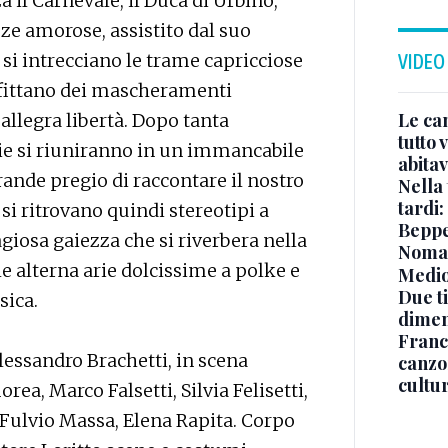
 il Carnevale, il Duca di Urbino,
zze amorose, assistito dal suo
 si intrecciano le trame capricciose
VIDEO
ofittano dei mascheramenti
Le ca
allegra libertà. Dopo tanta
tutto
ie si riuniranno in un immancabile
abita
grande pregio di raccontare il nostro
Nella 
tardi:
 si ritrovano quindi stereotipi a
Beppe 
iosa gaiezza che si riverbera nella
Noma
he alterna arie dolcissime a polke e
Medio
Due ti
sica.
dimen
Franc
Alessandro Brachetti, in scena
canzon
cultu
ea, Marco Falsetti, Silvia Felisetti,
 Fulvio Massa, Elena Rapita. Corpo