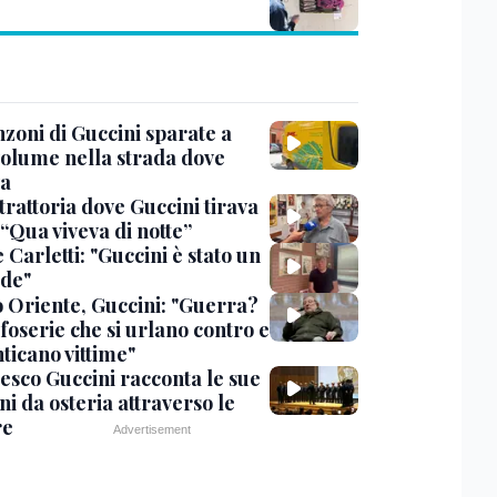
nzoni di Guccini sparate a
 volume nella strada dove
va
trattoria dove Guccini tirava
 “Qua viveva di notte”
Carletti: "Guccini è stato un
de"
 Oriente, Guccini: "Guerra?
foserie che si urlano contro e
ticano vittime"
esco Guccini racconta le sue
i da osteria attraverso le
re