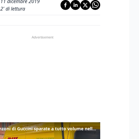
11 dicembre 2019
2
' di lettura
Le canzoni di Guccini sparate a tutto volume nella strada dove abitava