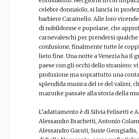
entusiasmo. Nei giorni in cui impazza
celebre donnaiolo, si lancia in prode
barbiere Caramello. Alle loro vicende
di nobildonne e popolane, che appr
carnevaleschi per prendersi qualche 
confusione, finalmente tutte le copp
lieto fine. Una notte a Venezia ha il 
paese con gli occhi dello straniero: vi
profusione ma soprattutto una contag
splendida musica del re del valzer, c
mazurke passate alla storia della mu
L’adattamento è di Silvia Felisetti e 
Alessandro Brachetti, Antonio Colamor
Alessandro Garuti, Susie Georgiadis,