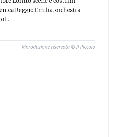
atore Loritto scene e costumi
cenica Reggio Emilia, orchestra
oli.
Riproduzione riservata © Il Piccolo