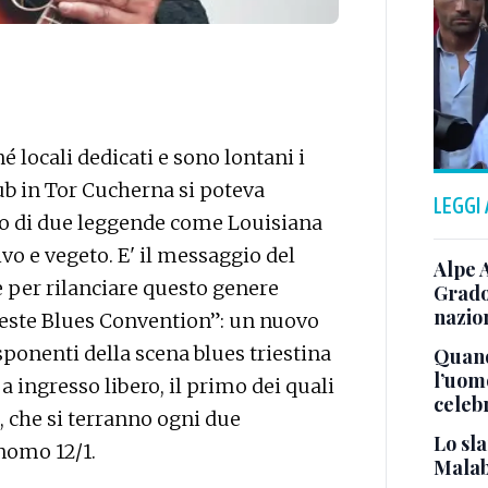
é locali dedicati e sono lontani i
lub in Tor Cucherna si poteva
LEGGI
to di due leggende come Louisiana
vivo e vegeto. E' il messaggio del
Alpe 
 per rilanciare questo genere
Grado
nazion
rieste Blues Convention”: un nuovo
sponenti della scena blues triestina
Quand
l’uom
 a ingresso libero, il primo dei quali
celeb
, che si terranno ogni due
Lo sla
onomo 12/1.
Malab