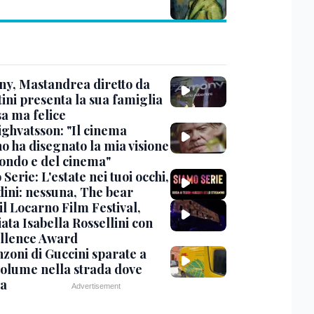
y, Mastandrea diretto da
ini presenta la sua famiglia
sa ma felice
ighvatsson: "Il cinema
no ha disegnato la mia visione
ondo e del cinema"
Serie: L'estate nei tuoi occhi,
dini: nessuna, The bear
 il Locarno Film Festival,
ata Isabella Rossellini con
ellence Award
nzoni di Guccini sparate a
 volume nella strada dove
va