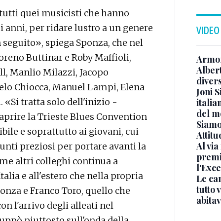
 tutti quei musicisti che hanno
i anni, per ridare lustro a un genere
VIDEO
 seguito», spiega Sponza, che nel
 Moreno Buttinar e Roby Maffioli,
Armon
Albert
ll, Manlio Milazzi, Jacopo
diver
elo Chiocca, Manuel Lampi, Elena
Joni S
«Si tratta solo dell'inizio -
italia
del m
aprire la Trieste Blues Convention
Siamo 
ile e soprattutto ai giovani, cui
Attitu
Al via
nti preziosi per portare avanti la
premi
me altri colleghi continua a
l'Exc
talia e all'estero che nella propria
Le ca
tutto
ponza e Franco Toro, quello che
abita
on l'arrivo degli alleati nel
luppò piuttosto sull'onda della