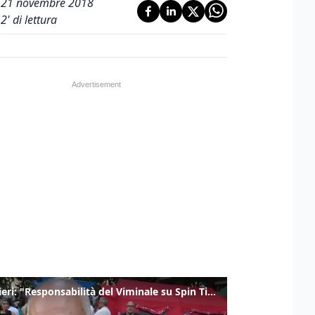
21 novembre 2018
2
' di lettura
Gualtieri: "Responsabilità del Viminale su Spin Time? La posizione dei partiti è nota"