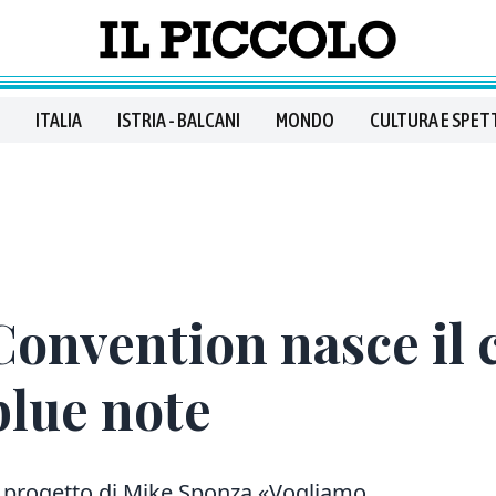
ITALIA
ISTRIA - BALCANI
MONDO
CULTURA E SPET
Convention nasce il c
blue note
 il progetto di Mike Sponza «Vogliamo