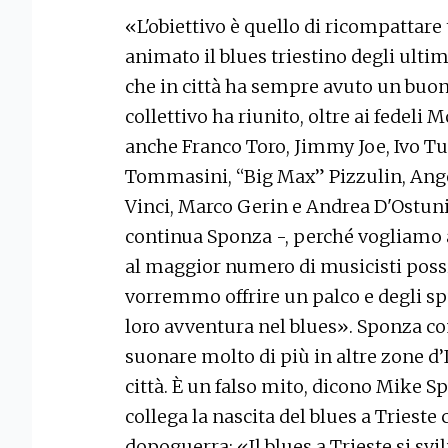
«L'obiettivo è quello di ricompattare
animato il blues triestino degli ultim
che in città ha sempre avuto un buon
collettivo ha riunito, oltre ai fedeli
anche Franco Toro, Jimmy Joe, Ivo Tu
Tommasini, “Big Max” Pizzulin, Ang
Vinci, Marco Gerin e Andrea D'Ostuni. 
continua Sponza -, perché vogliamo 
al maggior numero di musicisti possib
vorremmo offrire un palco e degli spu
loro avventura nel blues». Sponza co
suonare molto di più in altre zone d’I
città. È un falso mito, dicono Mike S
collega la nascita del blues a Trieste c
dopoguerra: «Il blues a Trieste si svi