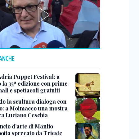
 ANCHE
Adria Puppet Festival: a
 la 35ª edizione con prime
ali e spettacoli gratuiti
o la scultura dialoga con
o: a Moimacco una mostra
ra Luciano Ceschia
ncio d’arte di Manlio
otta sprecato da Trieste