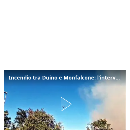
Incendio tra Duino e Monfalcone: l’intervento dei vigili del fuoco