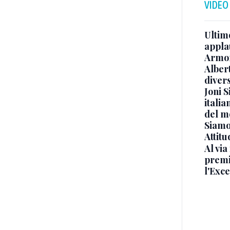
VIDEO
Ultimo
appla
Armon
Albert
diver
Joni S
italia
del m
Siamo 
Attitu
Al via
premi
l'Exc