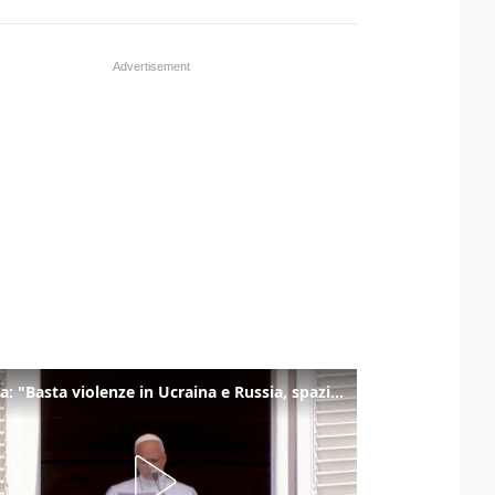
Il Papa: "Basta violenze in Ucraina e Russia, spazio a diplomazia"