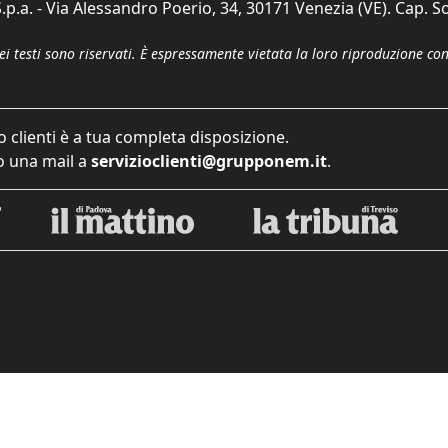
p.a. - Via Alessandro Poerio, 34, 30171 Venezia (VE). Cap. So
dei testi sono riservati. È espressamente vietata la loro riproduzione co
o clienti è a tua completa disposizione.
 una mail a
servizioclienti@grupponem.it
.
iva sulla raccolta
Le tue preferenze relative alla priva