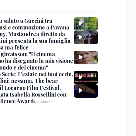
 saluto a Guccini tra
usi e commozione a Pavana
y, Mastandrea diretto da
ini presenta la sua famiglia
sa ma felice
ighvatsson: "Il cinema
no ha disegnato la mia visione
ondo e del cinema"
Serie: L'estate nei tuoi occhi,
dini: nessuna, The bear
 il Locarno Film Festival,
ata Isabella Rossellini con
ellence Award