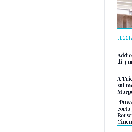
LEGGI
Addio
di 4 m
A Trie
sul mo
Morp
“Puca”
corto 
Borsat
Cinem